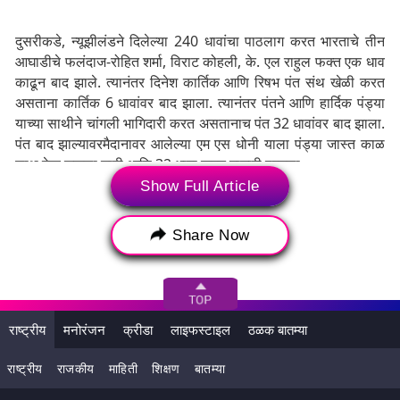
दुसरीकडे, न्यूझीलंडने दिलेल्या 240 धावांचा पाठलाग करत भारताचे तीन
आघाडीचे फलंदाज-रोहित शर्मा, विराट कोहली, के. एल राहुल फक्त एक धाव
काढून बाद झाले. त्यानंतर दिनेश कार्तिक आणि रिषभ पंत संथ खेळी करत
असताना कार्तिक 6 धावांवर बाद झाला. त्यानंतर पंतने आणि हार्दिक पंड्या
याच्या साथीने चांगली भागिदारी करत असतानाच पंत 32 धावांवर बाद झाला.
पंत बाद झाल्यावरमैदानावर आलेल्या एम एस धोनी याला पंड्या जास्त काळ
साथ देऊ शकला नाही आणि 32 धावा करत माघारी परतला.
Show Full Article
धोनी आणि रवींद्र जडेजा याच्या जोडीने भारताला विजय मिळवून देण्याचा
प्रयत्न केला. पण अंतिम 5 ओव्हरमध्ये मोठे शॉट्स मारण्याच्या नादात आपली
Share Now
विकेट गमावून बसले. जडेजा 77 धावा केल्या तर धोनीने 72 चेंडूत 50 धावा
केल्या. न्यूझीलंडचा मॅट हेन्री याने सर्वाधिक 3 विकेट्स घेतल्या तर ट्रेंट
बोल्ट आणि मिशेल सेंटनर यांनी 10 ओव्हरमध्ये 2 गडी बाद केले.
राष्ट्रीय
मनोरंजन
क्रीडा
लाइफस्टाइल
ठळक बातम्या
राष्ट्रीय
राजकीय
माहिती
शिक्षण
बातम्या