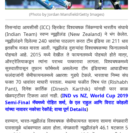
(Photo by Jordan Mansfield/Getty Images)
तिसऱ्यांदा आयसीसी (ICC) क्रिकेट विश्वचषक जिंकण्याचे भारतीय संघाचे
(Indian Team) स्वप्न न्यूझीलंड (New Zealand) ने भंग केलेत.
न्यूझीलंडने दिलेल्या 240 धावांचा पाठलाग करत टीम इंडिया ला 211 धाव
इतकीच मजल मारता आली. न्यूझीलंड दुसऱ्यांदा विश्वचषकच्या फिनालमध्ये
पोहचले आहे. 2015 मध्ये देखील ते फायनलमध्ये पोहचले होते मात्र,
ऑस्ट्रेलियाकडून त्यांना पराभव पत्कारावा लागला. विश्वचषकमध्ये
सुरुवातीपासून तुफान फॉर्ममध्ये असलेल्या टीम इंडियाच्या आघाडीच्या
फलंदाजांनी सेमीफायनलमध्ये अक्षरशः गुडघे टेकले. भारताचा निम्मा संघ
फक्त 70 धावांवर माघारी परतला. मधल्या फळीत रिषभ पंत (Rishabh
Pant), दिनेश कार्तिक (Dinesh Karthik) यांनाही फार काळ
खेळपट्टीवर टिकता आलं नाही.
(
IND vs NZ, World Cup 2019
Semi-Final मॅचमध्ये रोहित शर्मा, के एल राहुल आणि विराट कोहली
यांच्या नावावर नकोसा रेकॉर्ड; वाचा पूर्ण Details
)
दरम्यान, भारत-न्यूझीलंड विश्वचषक सेमीफायनल सामना सामना मंगळवारी
पावसामुळे थांबवण्यात आला होता. मंगळवारी न्यूझीलंडने 46.1 षटकात 5