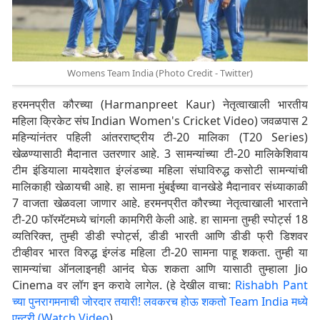
Womens Team India (Photo Credit - Twitter)
हरमनप्रीत कौरच्या (Harmanpreet Kaur) नेतृत्वाखाली भारतीय
महिला क्रिकेट संघ Indian Women's Cricket Video) जवळपास 2
महिन्यांनंतर पहिली आंतरराष्ट्रीय टी-20 मालिका (T20 Series)
खेळण्यासाठी मैदानात उतरणार आहे. 3 सामन्यांच्या टी-20 मालिकेशिवाय
टीम इंडियाला मायदेशात इंग्लंडच्या महिला संघाविरुद्ध कसोटी सामन्यांची
मालिकाही खेळायची आहे. हा सामना मुंबईच्या वानखेडे मैदानावर संध्याकाळी
7 वाजता खेळवला जाणार आहे. हरमनप्रीत कौरच्या नेतृत्वाखाली भारताने
टी-20 फॉरमॅटमध्ये चांगली कामगिरी केली आहे. हा सामना तुम्ही स्पोर्ट्स 18
व्यतिरिक्त, तुम्ही डीडी स्पोर्ट्स, डीडी भारती आणि डीडी फ्री डिशवर
टीव्हीवर भारत विरुद्ध इंग्लंड महिला टी-20 सामना पाहू शकता. तुम्ही या
सामन्यांचा ऑनलाइनही आनंद घेऊ शकता आणि यासाठी तुम्हाला Jio
Cinema वर लॉग इन करावे लागेल. (हे देखील वाचा:
Rishabh Pant
च्या पुनरागमनाची जोरदार तयारी! लवकरच होऊ शकतो Team India मध्ये
एन्ट्री (Watch Video
)