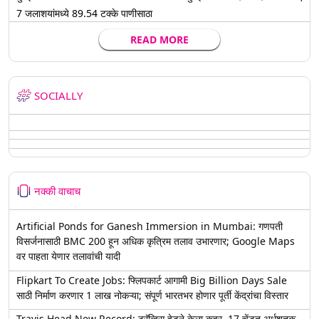
7 जलाशयांमध्ये 89.54 टक्के पाणीसाठा
READ MORE
SOCIALLY
नक्की वाचाच
Artificial Ponds for Ganesh Immersion in Mumbai: गणपती
विसर्जनासाठी BMC 200 हून अधिक कृत्रिम तलाव उभारणार; Google Maps
वर पाहता येणार तलावांची यादी
Flipkart To Create Jobs: फ्लिपकार्ट आगामी Big Billion Days Sale
साठी निर्माण करणार 1 लाख नोकऱ्या; संपूर्ण भारतभर होणार पूर्ती केंद्रांचा विस्तार
Travis Head New Record: ट्रॅव्हिस हेडने केला कहर, 17 चेंडूत अर्धशतक