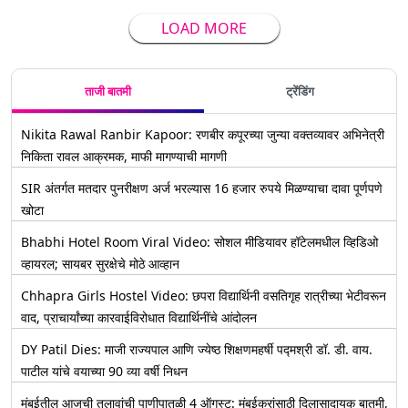
LOAD MORE
ताजी बातमी
ट्रेंडिंग
Nikita Rawal Ranbir Kapoor: रणबीर कपूरच्या जुन्या वक्तव्यावर अभिनेत्री
निकिता रावल आक्रमक, माफी मागण्याची मागणी
SIR अंतर्गत मतदार पुनरीक्षण अर्ज भरल्यास 16 हजार रुपये मिळण्याचा दावा पूर्णपणे
खोटा
Bhabhi Hotel Room Viral Video: सोशल मीडियावर हॉटेलमधील व्हिडिओ
व्हायरल; सायबर सुरक्षेचे मोठे आव्हान
Chhapra Girls Hostel Video: छपरा विद्यार्थिनी वसतिगृह रात्रीच्या भेटीवरून
वाद, प्राचार्यांच्या कारवाईविरोधात विद्यार्थिनींचे आंदोलन
DY Patil Dies: माजी राज्यपाल आणि ज्येष्ठ शिक्षणमहर्षी पद्मश्री डॉ. डी. वाय.
पाटील यांचे वयाच्या 90 व्या वर्षी निधन
मुंबईतील आजची तलावांची पाणीपातळी 4 ऑगस्ट: मुंबईकरांसाठी दिलासादायक बातमी,