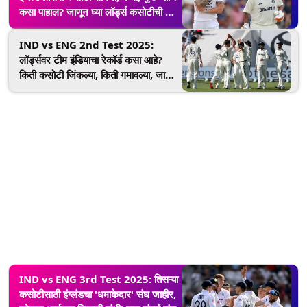
कसा पाहाल? जाणून घ्या लॉर्ड्स कसोटीची A
टू Z माहिती!
IND vs ENG 2nd Test 2025:
लॉर्ड्सवर टीम इंडियाचा रेकॉर्ड कसा आहे?
किती कसोटी जिंकल्या, किती गमावल्या, जाणून
घ्या!
IND vs ENG 3rd Test 2025: तिसऱ्या
कसोटीसाठी इंग्लंडचा 'धमाकेदार' संघ जाहीर,