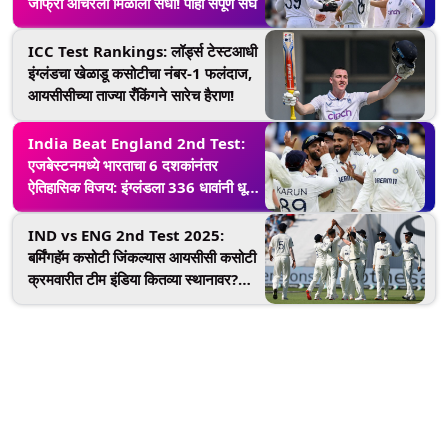
जोफ्रा आर्चरला मिळाली संधी! पाहा संपूर्ण संघ
ICC Test Rankings: लॉर्ड्स टेस्टआधी
इंग्लंडचा खेळाडू कसोटीचा नंबर-1 फलंदाज,
आयसीसीच्या ताज्या रँकिंगने सारेच हैराण!
India Beat England 2nd Test:
एजबेस्टनमध्ये भारताचा 6 दशकांनंतर
ऐतिहासिक विजय: इंग्लंडला 336 धावांनी धूळ
चारली, मालिकेत 1-1 बरोबरी!
IND vs ENG 2nd Test 2025:
बर्मिंगहॅम कसोटी जिंकल्यास आयसीसी कसोटी
क्रमवारीत टीम इंडिया कितव्या स्थानावर?
जाणून घ्या एका क्लिकवर