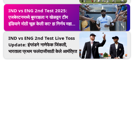
गिलच्या द्विशतकानंतर इंग्लंडची दाणादाण
IND vs ENG 2nd Test 2025:
एजबेस्टनमध्ये बुमराहला न खेळवून टीम
इंडियाने मोठी चूक केली का? हा निर्णय महागात
तर नाही पडणार?
IND vs ENG 2nd Test Live Toss
Update: इंग्लंडने नाणेफेक जिंकली,
भारताला प्रथम फलंदाजीसाठी केले आमंत्रित