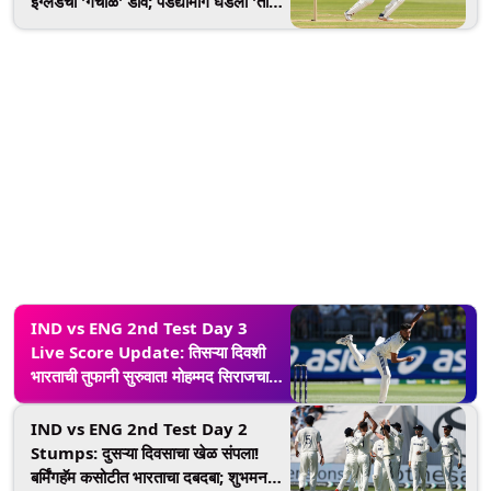
इंग्लंडचा 'गचाळ' डाव; पडद्यामागे घडला 'तो'
प्रकार
IND vs ENG 2nd Test Day 3
Live Score Update: तिसऱ्या दिवशी
भारताची तुफानी सुरुवात! मोहम्मद सिराजचा
भेदक माऱ्याने रूट-स्टोक्स माघारी
IND vs ENG 2nd Test Day 2
Stumps: दुसऱ्या दिवसाचा खेळ संपला!
बर्मिंगहॅम कसोटीत भारताचा दबदबा; शुभमन