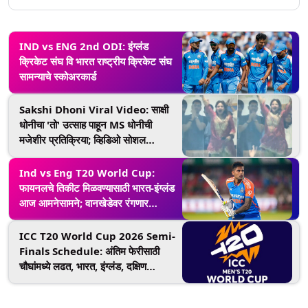
IND vs ENG 2nd ODI: इंग्लंड
क्रिकेट संघ वि भारत राष्ट्रीय क्रिकेट संघ
सामन्याचे स्कोअरकार्ड
Sakshi Dhoni Viral Video: साक्षी
धोनीचा 'तो' उत्साह पाहून MS धोनीची
मजेशीर प्रतिक्रिया; व्हिडिओ सोशल
मीडियावर तुफान व्हायरल
Ind vs Eng T20 World Cup:
फायनलचे तिकीट मिळवण्यासाठी भारत-इंग्लंड
आज आमनेसामने; वानखेडेवर रंगणार
सेमीफायनलचा थरार
ICC T20 World Cup 2026 Semi-
Finals Schedule: अंतिम फेरीसाठी
चौघांमध्ये लढत, भारत, इंग्लंड, दक्षिण
आफ्रिका आणि न्यूझीलंड सेमीफायनलमध्ये