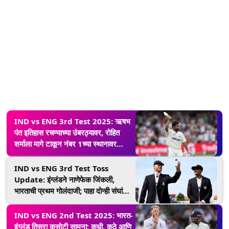
IND vs ENG 3rd Test 2025: ऋषभ
पंत इतिहास रचण्याच्या उंबरठ्यावर, रोहित
शर्माला मागे टाकून नंबर 1च्या स्थानावर
विराजमान होणार!
IND vs ENG 3rd Test Toss
Update: इंग्लंडने नाणेफेक जिंकली,
भारताची प्रथम गोलंदाजी; पाहा दोन्ही संघांची
प्लेइंग 11
IND vs ENG 2nd Test 2025: भारत-
इंग्लंड तिसरा कसोटी सामना; कधी, कुठे आणि