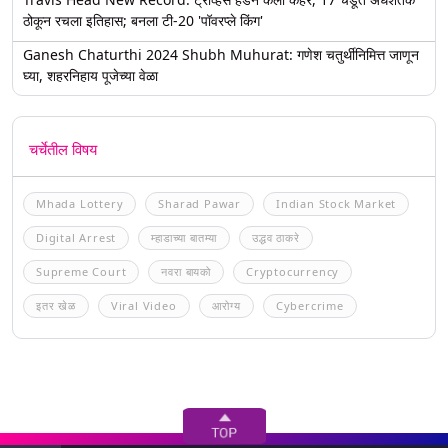
ठोकून रचला इतिहास; बनला टी-20 'पॉवरप्ले किंग'
Ganesh Chaturthi 2024 Shubh Muhurat: गणेश चतुर्थीनिमित्त जाणून
घ्या, शहरनिहाय पूजेच्या वेळा
चर्चेतील विषय
Mhada Lottery
Sharad Pawar
Indian Stock Market
Digital Arrest
म्हाडाच्या बातम्या
उद्धव ठाकरे
Supreme Court
नवरा बायको
Cryptocurrency
इतर खेळ
Viral Video
आरोग्य
Cybercrime