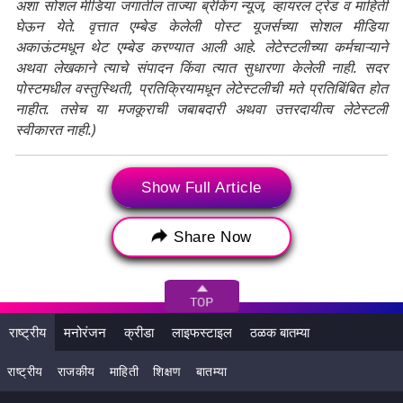
अशा सोशल मीडिया जगातील ताज्या ब्रेकिंग न्यूज, व्हायरल ट्रेंड व माहिती
घेऊन येते. वृत्तात एम्बेड केलेली पोस्ट यूजर्सच्या सोशल मीडिया
अकाऊंटमधून थेट एम्बेड करण्यात आली आहे. लेटेस्टलीच्या कर्मचाऱ्याने
अथवा लेखकाने त्याचे संपादन किंवा त्यात सुधारणा केलेली नाही. सदर
पोस्टमधील वस्तुस्थिती, प्रतिक्रियामधून लेटेस्टलीची मते प्रतिबिंबित होत
नाहीत. तसेच या मजकूराची जबाबदारी अथवा उत्तरदायीत्व लेटेस्टली
स्वीकारत नाही.)
Tags:
MLA
Nagpur
state assembly
Show Full Article
winter session
आमदार
नागपूर
Share Now
राज्य विधानसभा
हिवाळी अधिवेशन
राष्ट्रीय
मनोरंजन
क्रीडा
लाइफस्टाइल
ठळक बातम्या
राष्ट्रीय
राजकीय
माहिती
शिक्षण
बातम्या