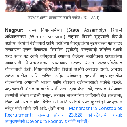
विरोधी पक्षाच्या आमदारांनी तळले पकोडे (PC - ANI)
Nagpur:
राज्य विधानसभेच्या (State Assembly) हिवाळी
अधिवेशनाच्या (Winter Session) सहाव्या दिवशी शुक्रवारी विरोधी
पक्षांच्या नेत्यांनी बेरोजगारी आणि परीक्षेच्या पेपरफुटीच्या मुद्द्यांवरून महाराष्ट्र
सरकारला प्रश्न विचारला. शिवसेना (यूबीटी), राष्ट्रवादी काँग्रेस पक्षाचे
शरद पवार गट आणि काँग्रेसची स्थापना केलेल्या महाविकास आघाडीच्या
आमदारांनी विधानभवनाच्या पायऱ्यांवर एकत्र येऊन सरकारविरोधात
घोषणाबाजी केली. विधानपरिषदेतील विरोधी पक्षनेते अंबादास दानवे, आमदार
सतेज पाटील आणि सचिन अहिर यांच्यासह इतरांनी महाराष्ट्रातील
नोकऱ्यांच्या अभावाची भावना आणि तीव्रता दर्शवण्यासाठी पकोडे तळले.
पत्रकारांशी बोलताना दानवे यांनी असा दावा केला की, राज्यात बेरोजगार
तरुणांची संख्या वाढली असून, सरकार नोकऱ्यांच्या जाहिराती देत असताना,
रिक्त पदे भरत नाहीत. बेरोजगारी आणि परीक्षेचे पेपर फुटणे ही पंतप्रधान
नरेंद्र मोदी यांची हमी आहे. (हेही वाचा -
Maharashtra Constables
Recruitment: राज्यात होणार 23,628 कॉन्स्टेबलची भरती;
उपमुख्यमंत्री Devendra Fadnavis यांची माहिती
)