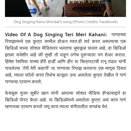
Dog Singing Ranu Mondal's song (Photo Credits: Facebook)
Video Of A Dog Singing Teri Meri Kahani:
गाण्याच्या
रियाझामध्ये एक कुत्रा सामील होऊन स्वतःही सर्व करत असल्याचा एक
व्हिडिओ सध्या सोशल मीडियावर भलताच धुमाकूळ घालत आहे. हा व्हिडिओ
इतका मजेशीर आहे की तुम्ही तो पाहून लगेच दुसऱ्याला पण शेअर कराल.
हिमेश रेशमिया याच्या हॅपी हार्डी आणि हीर या चित्रपटाची रानू मंडल यांनी
गायलेल्या 'तेरी मेरी कहानी' या गाण्याचा रियाझ करताना एक माणूस दिसत
आहे. त्याला फॉलो करत तिथेच बाजूला उभा असलेला कुत्रा देखील ते गाणं
गाण्याचा प्रयत्न करतो.
फेसबुक युजर सुबीर खान यांनी आपल्या सोशल मीडिया हॅण्डल्सद्वारे हा
व्हिडिओ पोस्ट केला आहे. या व्हिडिओमध्ये असलेला कुत्रा असं काय गाणं
म्हणायचा प्रयत्न करतो जणू काय त्याला संगीतातील सगळंच येतं.