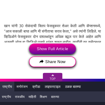
खान यांनी 30 सेकंदाची क्लिप फेसबुकवर शेअर केली आणि कॅप्शनमध्ये,
"आज सकाळी बाघा आणि मी संगीताचा सराव केला," असे त्यांनी लिहिले. या
व्हिडिओने फेसबुकवर दोन दशलक्षांहून अधिक व्ह्यूज पार केले आहेत आणि
अजूनही लोक हा व्हिडिओ पाहणे थांबवू शकत नाहीत, काहींनी तर कमेंटमधून
कुत्र्याला माणसापेक्षा अधिक हुशार देखील म्हटले आहे.
Show Full Article
गगनयान मिशन: चंद्रावर जाणा-या भारतीय अंतराळवीरांसाठी प्रयोगशाळेत
बनवले जात आहे खास पद्धतीचे जेवण; व्हेज पुलाव, व्हेज रोल्ससह अनेक
Share Now
पदार्थांचा समावेश
राष्ट्रीय
मनोरंजन
क्रीडा
लाइफस्टाइल
ठळक बातम्या
राष्ट्रीय
राजकीय
माहिती
शिक्षण
बातम्या