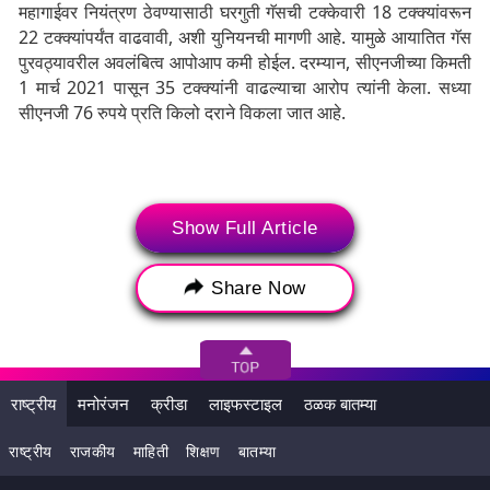
महागाईवर नियंत्रण ठेवण्यासाठी घरगुती गॅसची टक्केवारी 18 टक्क्यांवरून
22 टक्क्यांपर्यंत वाढवावी, अशी युनियनची मागणी आहे. यामुळे आयातित गॅस
पुरवठ्यावरील अवलंबित्व आपोआप कमी होईल. दरम्यान, सीएनजीच्या किमती
1 मार्च 2021 पासून 35 टक्क्यांनी वाढल्याचा आरोप त्यांनी केला. सध्या
सीएनजी 76 रुपये प्रति किलो दराने विकला जात आहे.
Show Full Article
Share Now
राष्ट्रीय
मनोरंजन
क्रीडा
लाइफस्टाइल
ठळक बातम्या
राष्ट्रीय
राजकीय
माहिती
शिक्षण
बातम्या
Tags:
Agitation
Auto Rickshaw Unions