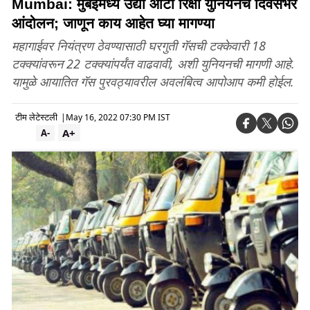
Mumbai: मुंबईमध्ये उद्या ऑटो रिक्षा युनियनचे दिवसभर
आंदोलन; जाणून काय आहेत घ्या मागण्या
महागाईवर नियंत्रण ठेवण्यासाठी घरगुती गॅसची टक्केवारी 18
टक्क्यांवरून 22 टक्क्यांपर्यंत वाढवावी, अशी युनियनची मागणी आहे.
यामुळे आयातित गॅस पुरवठ्यावरील अवलंबित्व आपोआप कमी होईल.
टीम लेटेस्टली
|
May 16, 2022 07:30 PM IST
A+
A-