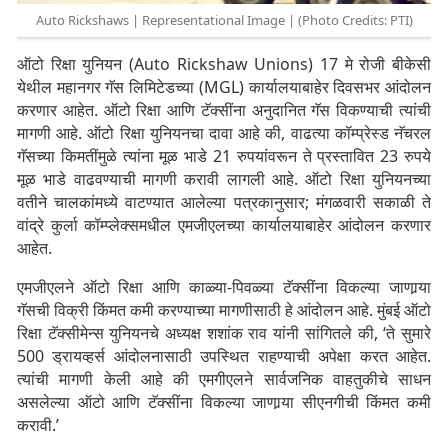
Auto Rickshaws | Representational Image | (Photo Credits: PTI)
ऑटो रिक्षा युनियन (Auto Rickshaw Unions) 17 मे रोजी बीकेसी
येथील महानगर गॅस लिमिटेडच्या (MGL) कार्यालयाबाहेर दिवसभर आंदोलन
करणार आहेत. ऑटो रिक्षा आणि टॅक्सींना अनुदानित गॅस विकण्याची त्यांची
मागणी आहे. ऑटो रिक्षा युनियनचा दावा आहे की, वाढत्या कॉम्प्रेस्ड नॅचरल
गॅसच्या किमतींमुळे त्यांना मूळ भाडे 21 रुपयांवरून ते प्रस्तावित 23 रुपये
मूळ भाडे वाढवण्याची मागणी करावी लागली आहे. ऑटो रिक्षा युनियनच्या
वतीने चालकांमध्ये वाटण्यात आलेल्या पत्रकानुसार; मंगळवारी सकाळी ते
वांद्रे कुर्ला कॉम्प्लेक्समधील एमजीएलच्या कार्यालयाबाहेर आंदोलन करणार
आहेत.
एमजीएलने ऑटो रिक्षा आणि काळ्या-पिवळ्या टॅक्सींना विकल्या जाणार्‍या
गॅसची विक्री किंमत कमी करण्याच्या मागणीसाठी हे आंदोलन आहे. मुंबई ऑटो
रिक्षा टॅक्सीमेन्स युनियनचे अध्यक्ष शशांक राव यांनी सांगितले की, ‘ते सुमारे
500 ड्रायव्हर्स आंदोलनासाठी उपस्थित राहण्याची अपेक्षा करत आहेत.
त्यांची मागणी केली आहे की एमगीएलने सार्वजनिक वाहतुकीचे साधन
असलेल्या ऑटो आणि टॅक्सींना विकल्या जाणार्‍या सीएनगीची किंमत कमी
करावी.’