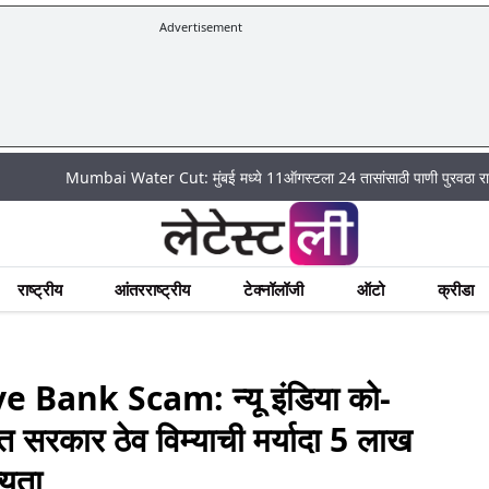
Advertisement
Mumbai Water Cut: मुंबई मध्ये 11ऑगस्टला 24 तासांसाठी पाणी पुरवठा राहणार बंद; पहा
राष्ट्रीय
आंतरराष्ट्रीय
टेक्नॉलॉजी
ऑटो
क्रीडा
Bank Scam: न्यू इंडिया को-
त सरकार ठेव विम्याची मर्यादा 5 लाख
्यता