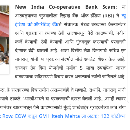
New India Co-operative Bank Scam:
या
आठवड्याच्या सुरुवातीला रिझर्व्ह बँक ऑफ इंडिया (RBI) ने
न्यू
इंडिया को-ऑपरेटिव्ह बँके
चे संचालक मंडळ बरखास्त केल्यानंतर
आणि ग्राहकांना त्यांच्या ठेवी खात्यांमधून पैसे काढण्याची, नवीन
कर्जे देण्याची, ठेवी देण्याची आणि गुंतवणूक करण्याची परवानगी
देण्यास बंदी घातली आहे. आता वित्तीय सेवा विभागाचे सचिव एम
नागराजू यांनी या प्रकरणासंदर्भात मोठं अपडेट शेअर केलं आहे.
सरकार ठेव विमा योजनेची मर्यादा 5 लाख रुपयांपेक्षा जास्त
वाढवण्याचा सक्रियपणे विचार करत असल्याचं त्यांनी सांगितलं आहे.
ू. हे सरकारच्या विचाराधीन असल्याचंही ते म्हणाले. तथापि, नागराजू यांनी
 करण्याचे टाळले. 'आरबीआयने या प्रकरणाची दखल घेतली आहे...आम्ही त्यावर
नंतर खात्यांमधून पैसे काढण्यासाठी मुंबई शाखेबाहेर ग्राहकांच्या लांब रांगा
 Row: EOW कडून GM Hitesh Mehta ला अटक; 122 कोटींच्या