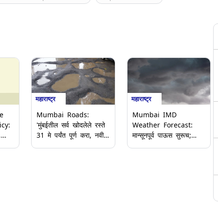
महाराष्ट्र
महाराष्ट्र
e
Mumbai Roads:
Mumbai IMD
cy:
'मुंबईतील सर्व खोदलेले रस्ते
Weather Forecast:
,
31 मे पर्यंत पूर्ण करा, नवीन
मान्सूनपूर्व पाऊस सुरूच;
रस्त्यांचे काम नको';
मुंबई, ठाणे आणि रायगडसाठी
Ashish Shelar यांचे
Yellow Alert; जाणून घ्या
वाचे
बीएमसीला निर्देश
आयएमडी हवामान अंदाज