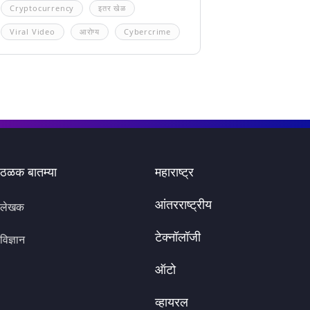
Cryptocurrency
इतर खेळ
Viral Video
आरोग्य
Cybercrime
ठळक बातम्या
महाराष्ट्र
आंतरराष्ट्रीय
लेखक
टेक्नॉलॉजी
विज्ञान
ऑटो
व्हायरल