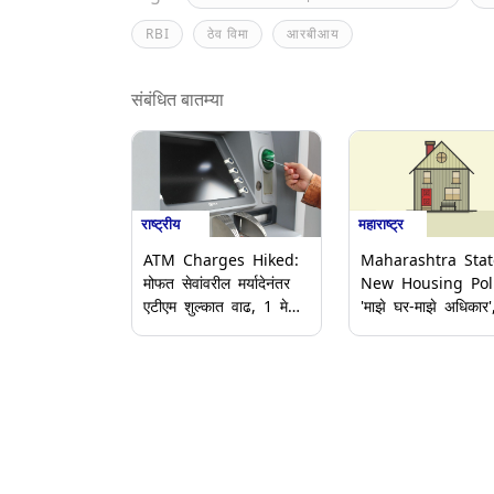
RBI
ठेव विमा
आरबीआय
संबंधित बातम्या
राष्ट्रीय
महाराष्ट्र
ATM Charges Hiked:
Maharashtra Stat
मोफत सेवांवरील मर्यादेनंतर
New Housing Poli
एटीएम शुल्कात वाढ, 1 मे
'माझे घर-माझे अधिकार'
पासून नवीन नियम लागू;
राज्याचे नवीन गृहनिर्माण
जाणून घ्या सेवा शुल्क किती
धोरण जाहीर; राज्य
रुपयांनी वाढले?
मंत्रिमंडळ बैठकीत महत्त्
निर्णय