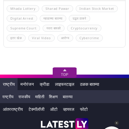
Mhada Lottery
Sharad Pawar
Indian Stock Market
Digital Arrest
म्हाडाच्या बातम्या
उद्धव ठाकरे
Supreme Court
नवरा बायको
Cryptocurrency
इतर खेळ
Viral Video
आरोग्य
Cybercrime
राष्ट्रीय
मनोरंजन
क्रीडा
लाइफस्टाइल
ठळक बातम्या
राष्ट्रीय
राजकीय
माहिती
शिक्षण
बातम्या
आंतरराष्ट्रीय
टेक्नॉलॉजी
ऑटो
व्हायरल
फोटो