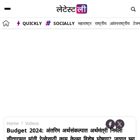
QUICKLY
SOCIALLY
महाराष्ट्र
राष्ट्रीय
आंतरराष्ट्रीय
टेक्
Home
Videos
Budget 2024: अंतरिम अर्थसंकल्पात अर्थमंत्री निर्मला
सीतारामन यांनी रेल्वेसाठी काय केल्या विशेष घोषणा? जाणून घ्या