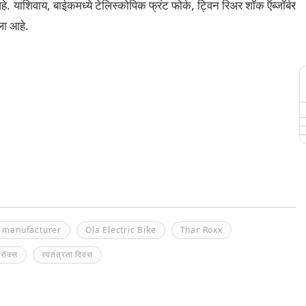
े. याशिवाय, बाईकमध्ये टेलिस्कोपिक फ्रंट फोर्क, ट्विन रिअर शॉक ऍब्जॉर्बर
ला आहे.
manufacturer
Ola Electric Bike
Thar Roxx
 रॉक्स
स्वतंत्रता दिवस