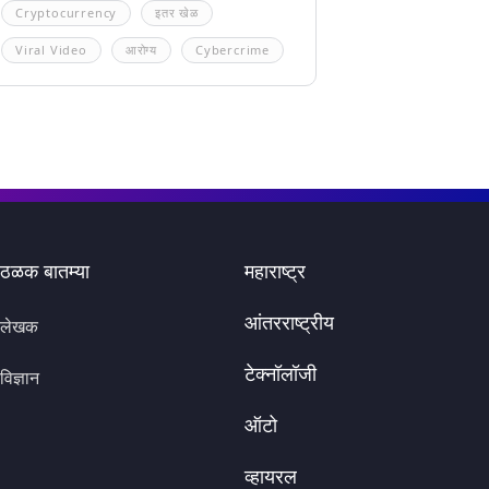
Cryptocurrency
इतर खेळ
Viral Video
आरोग्य
Cybercrime
ठळक बातम्या
महाराष्ट्र
आंतरराष्ट्रीय
लेखक
टेक्नॉलॉजी
विज्ञान
ऑटो
व्हायरल