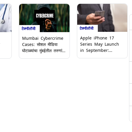
टेक्नॉलॉजी
टेक्नॉलॉजी
Apple iPhone 17
Mumbai Cybercrime
Series May Launch
Cases: सोशल मीडिया
in September:
घोटाळ्यांचा मुंबईतील तरुणांना
भारतामध्ये सप्टेंबर 2025
क्टर
फटका; स्नॅपचॅटवर 11
मध्ये लाँच होऊ शकतात
से
वर्षांच्या मुलीला केले ब्लॅकमेल,
अ‍ॅपलचे iPhone 17,
िया
कॉलेज विद्यार्थ्याने
iPhone 17 Air, iPhone
इंस्टाग्रामवर गमावले 2.74
17 Pro, iPhone 17
लाख रुपये
Pro Max फोन; जाणून घ्या
फीचर्स व किंमत