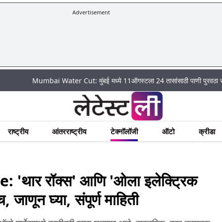
Advertisement
Mumbai Water Cut: मुंबई मध्ये 11ऑगस्टला 24 तासांसाठी पाणी पुरवठा राहणार बंद;
राष्ट्रीय
आंतरराष्ट्रीय
टेक्नॉलॉजी
ऑटो
क्रीडा
'थार रॉक्स' आणि 'ओला इलेक्ट्रिक
जाणून घ्या, संपूर्ण माहिती