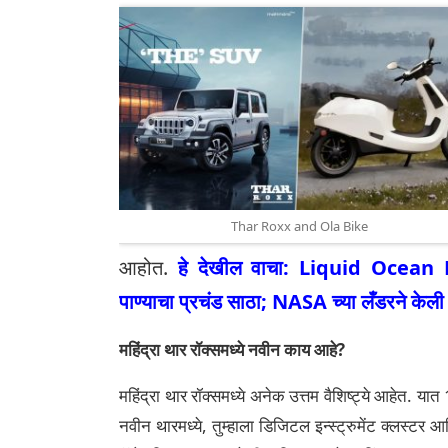
Thar Roxx and Ola Bike
आहोत.
हे देखील वाचा:
Liquid Ocean Di
पाण्याचा प्रचंड साठा; NASA च्या लँडरने केली
महिंद्रा थार रॉक्समध्ये नवीन काय आहे?
महिंद्रा थार रॉक्समध्ये अनेक उत्तम वैशिष्ट्ये आहेत. य
नवीन थारमध्ये, तुम्हाला डिजिटल इन्स्ट्रुमेंट क्लस्टर आ