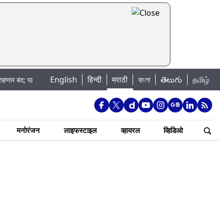
English
|
हिन्दी
मराठी
বাংলা
తెలుగు
தமிழ்
 पहा कुठे असेल पाणी बंद
Madhur Satta Matka: मधूर सट्टा मटका बद्दल काही गोष्ट
मनोरंजन
लाइफस्टाइल
व्हायरल
व्हिडिओ