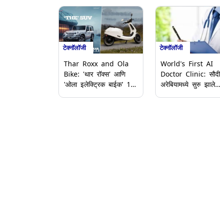
टेक्नॉलॉजी
टेक्नॉलॉजी
World's First AI
Thar Roxx and Ola
Doctor Clinic: सौदी
Bike: 'थार रॉक्स' आणि
अरेबियामध्ये सुरु झाले
'ओला इलेक्ट्रिक बाईक' 15
जगातील पहिले एआय डॉ
ऑगस्टला होणार लाँच, जाणून
क्लिनिक; जाणून घ्या क
घ्या, संपूर्ण माहिती
करते कार्य आणि प्रक्र