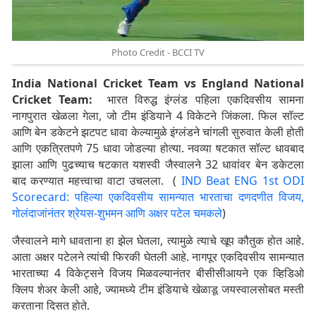
Photo Credit - BCCI TV
India National Cricket Team vs England National
Cricket Team:
भारत विरुद्ध इंग्लंड पहिला एकदिवसीय सामना
नागपुरात खेळला गेला, जो टीम इंडियाने 4 विकेटने जिंकला. फिल सॉल्ट
आणि बेन डकेटने झटपट धावा केल्यामुळे इंग्लंडने चांगली सुरुवात केली होती
आणि एकत्रितपणे 75 धावा जोडल्या होत्या. नवव्या षटकात सॉल्ट धावबाद
झाला आणि पुढच्याच षटकात यशस्वी जैस्वालने 32 धावांवर बेन डकेटला
बाद करण्यात महत्त्वाचा वाटा उचलला. (
IND Beat ENG 1st ODI
Scorecard: पहिल्या एकदिवसीय सामन्यात भारताचा दणदणीत विजय,
गोलंदाजांनंतर श्रेयस-शुभमन आणि अक्षर पटेल चमकले
)
जैस्वालने मागे धावताना हा झेल घेतला, त्यामुळे त्याचे खूप कौतुक होत आहे.
आता अक्षर पटेलने त्यांची फिरकी घेतली आहे. नागपूर एकदिवसीय सामन्यात
भारताच्या 4 विकेट्सने विजय मिळवल्यानंतर बीसीसीआयने एक व्हिडिओ
क्लिप शेअर केली आहे, ज्यामध्ये टीम इंडियाचे खेळाडू जयस्वालसोबत मस्ती
करताना दिसत होते.