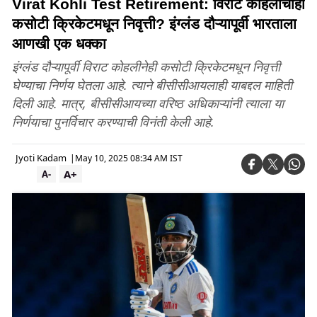
Virat Kohli Test Retirement: विराट कोहलीचीही
कसोटी क्रिकेटमधून निवृत्ती? इंग्लंड दौऱ्यापूर्वी भारताला
आणखी एक धक्का
इंग्लंड दौऱ्यापूर्वी विराट कोहलीनेही कसोटी क्रिकेटमधून निवृत्ती
घेण्याचा निर्णय घेतला आहे. त्याने बीसीसीआयलाही याबद्दल माहिती
दिली आहे. मात्र, बीसीसीआयच्या वरिष्ठ अधिकाऱ्यांनी त्याला या
निर्णयाचा पुनर्विचार करण्याची विनंती केली आहे.
Jyoti Kadam
|
May 10, 2025 08:34 AM IST
A+
A-