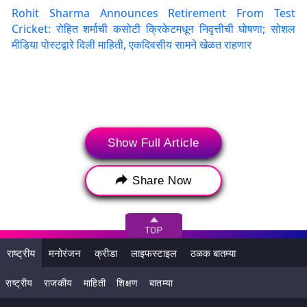
Rohit Sharma Announces Retirement From Test
Cricket: रोहित शर्माची कसोटी क्रिकेटमधून निवृत्तीची घोषणा; सोशल
मीडिया पोस्टद्वारे दिली माहिती, एकदिवसीय सामने खेळत राहणार
Show Full Article
Share Now
विराट आणि रोहित शर्माच्या अनुपस्थितीत, भारताचा कमी अनुभवी संघ
राष्ट्रीय
मनोरंजन
क्रीडा
लाइफस्टाइल
ठळक बातम्या
इंग्लंडचा दौरा करेल. टॉप ऑर्डरमध्ये शुभमन गिल, यशस्वी जयस्वाल आणि
राष्ट्रीय
राजकीय
माहिती
शिक्षण
बातम्या
केएल राहुलसारखे खेळाडू असतील. ऋषभ पंत मधल्या फळीत असेल.
रोहितच्या निवृत्तीनंतर, निवडकर्त्यांना आधीच नवीन कर्णधार निवडण्याची