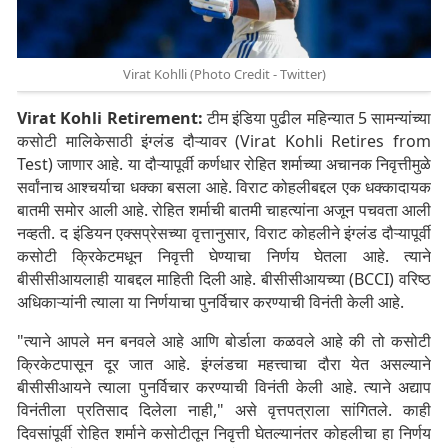
Virat Kohlli (Photo Credit - Twitter)
Virat Kohli Retirement:
टीम इंडिया पुढील महिन्यात 5 सामन्यांच्या
कसोटी मालिकेसाठी इंग्लंड दौऱ्यावर (Virat Kohli Retires from
Test) जाणार आहे. या दौऱ्यापूर्वी कर्णधार रोहित शर्माच्या अचानक निवृत्तीमुळे
सर्वांनाच आश्चर्याचा धक्का बसला आहे. विराट कोहलीबद्दल एक धक्कादायक
बातमी समोर आली आहे. रोहित शर्माची बातमी चाहत्यांना अजून पचवता आली
नव्हती. द इंडियन एक्सप्रेसच्या वृत्तानुसार, विराट कोहलीने इंग्लंड दौऱ्यापूर्वी
कसोटी क्रिकेटमधून निवृत्ती घेण्याचा निर्णय घेतला आहे. त्याने
बीसीसीआयलाही याबद्दल माहिती दिली आहे. बीसीसीआयच्या (BCCI) वरिष्ठ
अधिकाऱ्यांनी त्याला या निर्णयाचा पुनर्विचार करण्याची विनंती केली आहे.
"त्याने आपले मन बनवले आहे आणि बोर्डाला कळवले आहे की तो कसोटी
क्रिकेटपासून दूर जात आहे. इंग्लंडचा महत्त्वाचा दौरा येत असल्याने
बीसीसीआयने त्याला पुनर्विचार करण्याची विनंती केली आहे. त्याने अद्याप
विनंतीला प्रतिसाद दिलेला नाही," असे वृत्तपत्राला सांगितले. काही
दिवसांपूर्वी रोहित शर्माने कसोटीतून निवृत्ती घेतल्यानंतर कोहलीचा हा निर्णय