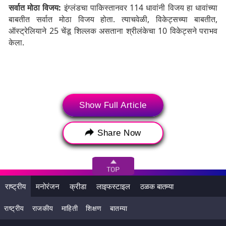
सर्वात मोठा विजय:
इंग्लंडचा पाकिस्तानवर 114 धावांनी विजय हा धावांच्या
बाबतीत सर्वात मोठा विजय होता. त्याचवेळी, विकेट्सच्या बाबतीत,
ऑस्ट्रेलियाने 25 चेंडू शिल्लक असताना श्रीलंकेचा 10 विकेट्सने पराभव
केला.
Show Full Article
Share Now
राष्ट्रीय
मनोरंजन
क्रीडा
लाइफस्टाइल
ठळक बातम्या
सर्वाधिक धावा:
या विश्वचषकात इंग्लंडची महान अष्टपैलू खेळाडू नेट सिव्हर
धावा करण्यात आघाडीवर आहे. तिने 4 सामन्यात 88 च्या सरासरीने 176
राष्ट्रीय
राजकीय
माहिती
शिक्षण
बातम्या
धावा केल्या आहेत.