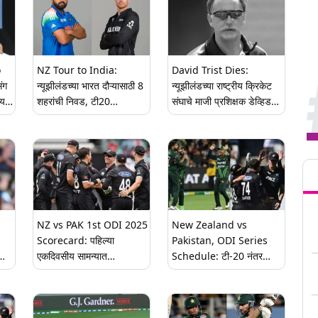
o
NZ Tour to India:
David Trist Dies:
ंग
न्यूझीलंडच्या भारत दौऱ्यासाठी 8
न्यूझीलंडच्या राष्ट्रीय क्रिकेट
ोय?
शहरांची निवड, टी20
संघाचे माजी प्रशिक्षक डेव्हिड
विश्वचषकापूर्वी होणार सामना
ट्रिस्ट यांचे निधन; वयाच्या 77
व्या वर्षी
Tren
NZ vs PAK 1st ODI 2025
New Zealand vs
Scorecard: पहिल्या
Pakistan, ODI Series
एकदिवसीय सामन्यात
Schedule: टी-20 नंतर
,
न्यूझीलंडकडून पाकिस्तानचा
न्यूझीलंड आणि पाकिस्तान
पराभव; 73 धावांनी हरवून
यांच्यात सुरु एकदिवसीय मालिका,
मालिकेत 1-0 अशी आघाडी
संपूर्ण वेळापत्रक येथे पाहा