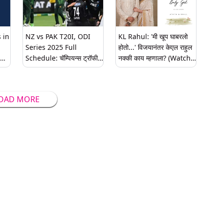
पहाल?
 in
NZ vs PAK T20I, ODI
KL Rahul: 'मी खूप घाबरलो
Series 2025 Full
होतो...' विजयानंतर केएल राहुल
Schedule: चॅम्पियन्स ट्रॉफी
नक्की काय म्हणाला? (Watch
संपली आता न्यूझीलंड-पाकिस्तान
Video)
दी;
टी 20 आणि एकदिवसीय मालिका;
संपूर्ण वेळापत्रक पहा
OAD MORE
्या