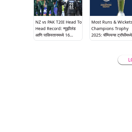
NZ vs PAK T20I Head To
Most Runs & Wickets
Head Record: न्यूझीलंड
Champions Trophy
आणि पाकिस्तानमध्ये 16
2025: चॅम्पियन्स ट्रॉफीमध्ये
मार्चपासून सुरु होणार टी-20
सर्वोत्तम कामगिरी करणाऱ्या
मालिका, दोन्ही संघांचा येथे पाहा
फलंदाज आणि गोलंदाजांची या
हेड टू हेड रेकॉर्ड
कोणत्या खेळाडूने घेतल्या
L
सर्वाधिक विकेट्स आणि बनवल
धावा