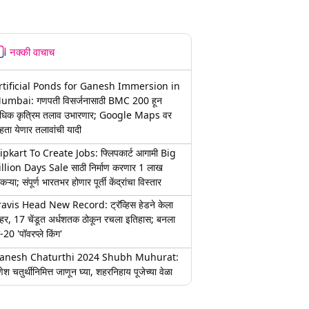
नक्की वाचाच
rtificial Ponds for Ganesh Immersion in
umbai: गणपती विसर्जनासाठी BMC 200 हून
धिक कृत्रिम तलाव उभारणार; Google Maps वर
हता येणार तलावांची यादी
lipkart To Create Jobs: फ्लिपकार्ट आगामी Big
illion Days Sale साठी निर्माण करणार 1 लाख
कऱ्या; संपूर्ण भारतभर होणार पूर्ती केंद्रांचा विस्तार
ravis Head New Record: ट्रॅव्हिस हेडने केला
हर, 17 चेंडूत अर्धशतक ठोकून रचला इतिहास; बनला
-20 'पॉवरप्ले किंग'
anesh Chaturthi 2024 Shubh Muhurat:
ेश चतुर्थीनिमित्त जाणून घ्या, शहरनिहाय पूजेच्या वेळा