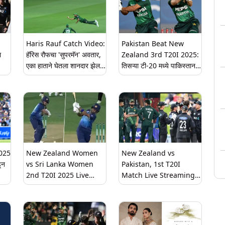
Haris Rauf Catch Video:
Pakistan Beat New
ा
हॅरिस रौफचा 'सुपरमॅन' अवतार,
Zealand 3rd T20I 2025:
एका हाताने घेतला शानदार झेल;
तिसऱ्या टी-20 मध्ये पाकिस्तानने
मोठे
फलंदाज बघतच राहिला
न्यूझीलंडचा 9 विकेट्सने केला
पराभव, हसन नवाजने झळकावले
तुफानी शतक
2025
New Zealand Women
New Zealand vs
ून
vs Sri Lanka Women
Pakistan, 1st T20I
2nd T20I 2025 Live
Match Live Streaming
स
Streaming Online:
In India: पाकिस्तान आणि
न्यूझीलंड विरुद्ध श्रीलंका महिला
न्यूझीलंड यांच्यात रविवारी पहिला
संघाचा क्रिकेट सामना भारतात
टी20 सामना; भारतात थेट
लाईव्ह कसा पहाल?
सामना कधी, कुठे आणि कसा