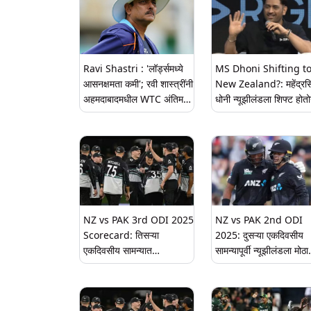
Ravi Shastri : 'लॉर्ड्समध्ये
MS Dhoni Shifting t
आसनक्षमता कमी'; रवी शास्त्रींनी
New Zealand?: महेंद्रसि
अहमदाबादमधील WTC अंतिम
धोनी न्यूझीलंडला शिफ्ट होत
सामन्याच्या ठिकाणावर दिला भर
केआरकेचा धक्कादायक दावा;
काय आहे नेमकं सत्य?
NZ vs PAK 3rd ODI 2025
NZ vs PAK 2nd ODI
Scorecard: तिसऱ्या
2025: दुसऱ्या एकदिवसीय
एकदिवसीय सामन्यात
सामन्यापूर्वी न्यूझीलंडला मोठा
पाकिस्तानचा पराभव; न्यूझीलंडने
धक्का; मार्क चॅपमन संघाबाहेर
3-0 ने विजय मिळवला
'या' खेळाडूला स्थान