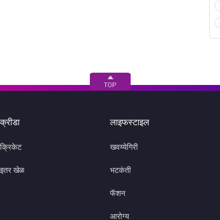
क्रीडा
लाइफस्टाइल
क्रिकेट
खवय्येगिरी
इतर खेळ
भटकंती
फॅशन
आरोग्य