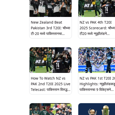
New Zealand Beat
NZ vs PAK 4th T20I
Pakistan 3rd T20I: चौथ्या
2025 Scorecard: चौथ्य
टी-20 मध्ये पाकिस्तानचा
टी20 मध्ये न्यूझीलंडने
लाजिरवाणा पराभव, न्यूझीलंडने
पाकिस्तानसमोर 221 धावांचे 
115 धावांनी विजय; मालिकाही
लक्ष्य ठेवले, फलंदाजांनी कहर
केली नावावर
केला, पहिल्या डावाचे
स्कोअरकार्ड येथे पहा
How To Watch NZ vs
NZ vs PAK 1st T20I 
PAK 2nd T20I 2025 Live
Highlights: न्यूझीलंडकड
Telecast: पाकिस्तान विरुद्ध
पाकिस्तानचा 9 विकेट्सने
न्यूझीलंड दुसरा सामना टीव्हीवर
पराभव; सामन्याचे हायलाइट्
कधी, कुठे आणि कसा लाईव्ह
पहा (Video)
पहाल; जाणून घ्या?