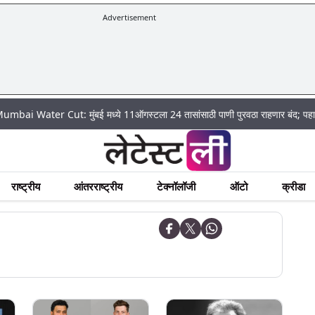
Advertisement
ter Cut: मुंबई मध्ये 11ऑगस्टला 24 तासांसाठी पाणी पुरवठा राहणार बंद; पहा कुठे असे
राष्ट्रीय
आंतरराष्ट्रीय
टेक्नॉलॉजी
ऑटो
क्रीडा