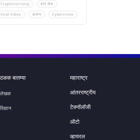
Cryptocurrency
इतर खेळ
Viral Video
आरोग्य
Cybercrime
ठळक बातम्या
महाराष्ट्र
आंतरराष्ट्रीय
लेखक
टेक्नॉलॉजी
विज्ञान
ऑटो
व्हायरल