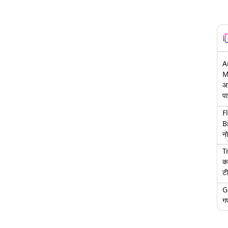
A
M
अ
पा
F
B
नो
T
क
टी
G
गण