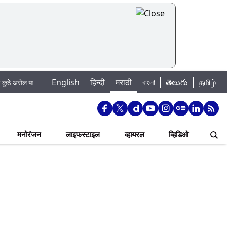
|
English
हिन्दी
मराठी
বাংলা
తెలుగు
தமிழ்
ल पाणी बंद
Madhur Satta Matka: मधूर सट्टा मटका बद्दल काही गोष्टी घ्या जाणून 
मनोरंजन
लाइफस्टाइल
व्हायरल
व्हिडिओ