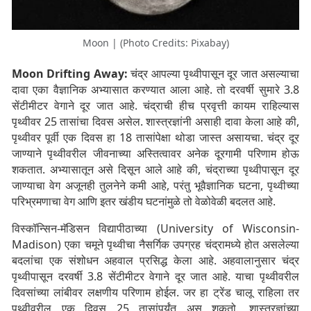
Moon | (Photo Credits: Pixabay)
Moon Drifting Away:
चंद्र आपल्या पृथ्वीपासून दूर जात असल्याचा
दावा एका वैज्ञानिक अभ्यासात करण्यात आला आहे. तो दरवर्षी सुमारे 3.8
सेंटीमीटर वेगाने दूर जात आहे. चंद्राची हीच प्रवृत्ती कायम राहिल्यास
पृथ्वीवर 25 तासांचा दिवस असेल. शास्त्रज्ञांनी असाही दावा केला आहे की,
पृथ्वीवर पूर्वी एक दिवस हा 18 तासांपेक्षा थोडा जास्त असायचा. चंद्र दूर
जाण्याने पृथ्वीवरील जीवनाच्या अस्तित्वावर अनेक दूरगामी परिणाम होऊ
शकतात. अभ्यासातून असे दिसून आले आहे की, चंद्राच्या पृथ्वीपासून दूर
जाण्याचा वेग अजूनही तुलनेने कमी आहे, परंतु भूवैज्ञानिक घटना, पृथ्वीच्या
परिभ्रमणाचा वेग आणि इतर खंडीय घटनांमुळे तो वेळोवेळी बदलत आहे.
विस्कॉन्सिन-मॅडिसन विद्यापीठाच्या (University of Wisconsin-
Madison) एका चमूने पृथ्वीचा नैसर्गिक उपग्रह चंद्रामध्ये होत असलेल्या
बदलांचा एक संशोधन अहवाल प्रसिद्ध केला आहे. अहवालानुसार चंद्र
पृथ्वीपासून दरवर्षी 3.8 सेंटीमीटर वेगाने दूर जात आहे. याचा पृथ्वीवरील
दिवसांच्या लांबीवर लक्षणीय परिणाम होईल. जर हा ट्रेंड चालू राहिला तर
पृथ्वीवरील एक दिवस 25 तासांपर्यंत असू शकतो. शास्त्रज्ञांच्या