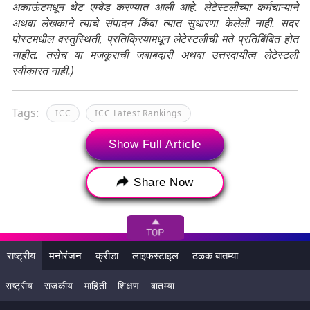
अकाऊंटमधून थेट एम्बेड करण्यात आली आहे. लेटेस्टलीच्या कर्मचाऱ्याने
अथवा लेखकाने त्याचे संपादन किंवा त्यात सुधारणा केलेली नाही. सदर
पोस्टमधील वस्तुस्थिती, प्रतिक्रियामधून लेटेस्टलीची मते प्रतिबिंबित होत
नाहीत. तसेच या मजकूराची जबाबदारी अथवा उत्तरदायीत्व लेटेस्टली
स्वीकारत नाही.)
Tags:
ICC
ICC Latest Rankings
ICC Men’s Test Rankings
ICC Test Ranking
Show Full Article
India Test Ranking
Team India
Test
Share Now
Test Ranking
राष्ट्रीय
मनोरंजन
क्रीडा
लाइफस्टाइल
ठळक बातम्या
राष्ट्रीय
राजकीय
माहिती
शिक्षण
बातम्या