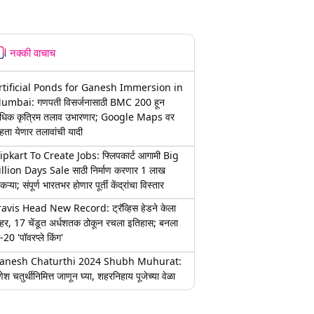
नक्की वाचाच
rtificial Ponds for Ganesh Immersion in
umbai: गणपती विसर्जनासाठी BMC 200 हून
धिक कृत्रिम तलाव उभारणार; Google Maps वर
हता येणार तलावांची यादी
lipkart To Create Jobs: फ्लिपकार्ट आगामी Big
illion Days Sale साठी निर्माण करणार 1 लाख
कऱ्या; संपूर्ण भारतभर होणार पूर्ती केंद्रांचा विस्तार
ravis Head New Record: ट्रॅव्हिस हेडने केला
हर, 17 चेंडूत अर्धशतक ठोकून रचला इतिहास; बनला
-20 'पॉवरप्ले किंग'
anesh Chaturthi 2024 Shubh Muhurat:
ेश चतुर्थीनिमित्त जाणून घ्या, शहरनिहाय पूजेच्या वेळा