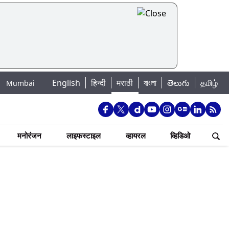
English
हिन्दी
मराठी
বাংলা
తెలుగు
தமிழ்
e Water Levels: मुंबई पाणीपुरवठा अपडेट: शहरातील 7 तलावांमधील जलसाठा 88.93 ट
मनोरंजन
लाइफस्टाइल
व्हायरल
व्हिडिओ