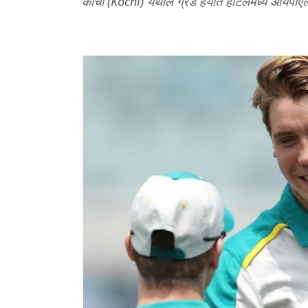
कोची (Kochi) येथील ग्रँड हयात हॉटेलमध्ये आयपी