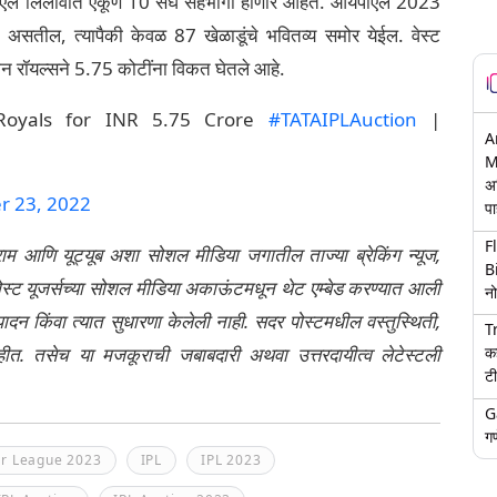
ीएल लिलावात एकूण 10 संघ सहभागी होणार आहेत. आयपीएल 2023
 असतील, त्यापैकी केवळ 87 खेळाडूंचे भवितव्य समोर येईल. वेस्ट
ान रॉयल्सने 5.75 कोटींना विकत घेतले आहे.
Royals for INR 5.75 Crore
#TATAIPLAuction
|
A
M
अ
 23, 2022
पा
F
्राम आणि यूट्यूब अशा सोशल मीडिया जगातील ताज्या ब्रेकिंग न्यूज,
B
ेली पोस्ट यूजर्सच्या सोशल मीडिया अकाऊंटमधून थेट एम्बेड करण्यात आली
नो
ंपादन किंवा त्यात सुधारणा केलेली नाही. सदर पोस्टमधील वस्तुस्थिती,
T
क
नाहीत. तसेच या मजकूराची जबाबदारी अथवा उत्तरदायीत्व लेटेस्टली
टी
G
गण
er League 2023
IPL
IPL 2023