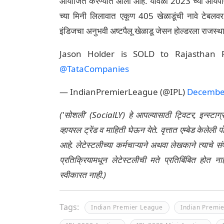
आयोजित करण्यात आला आहे. यावेळी 2023 च्या आयप
च्या मिनी लिलावात एकूण 405 खेळाडूंची नावे टेबलवर
इंडिजचा अनुभवी अष्टपैलू खेळाडू जेसन होल्डरला राजस्थ
Jason Holder is SOLD to Rajasthan 
@TataCompanies
— IndianPremierLeague (@IPL)
December
('सोशली' (SocialLY) हे आपल्यासाठी ट्विटर, इन्स्टाग
व्हायरल ट्रेंड व माहिती घेऊन येते. वृत्तात एम्बेड केल
आहे. लेटेस्टलीच्या कर्मचाऱ्याने अथवा लेखकाने त्याचे स
प्रतिक्रियामधून लेटेस्टलीची मते प्रतिबिंबित होत 
स्वीकारत नाही.)
Tags:
Indian Premier League
Indian Premi