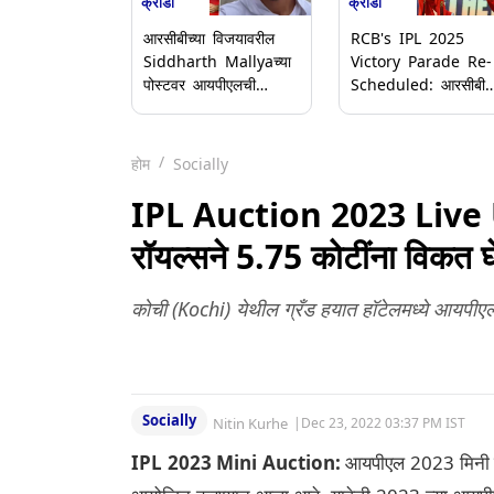
क्रीडा
क्रीडा
आरसीबीच्या विजयावरील
RCB's IPL 2025
Siddharth Mallyaच्या
Victory Parade Re-
पोस्टवर आयपीएलची
Scheduled: आरसीबीच
कारवाई; कॉपीराइटमुळे
खेळाडूंचा बेंगळुरूमध्ये रोड
पोस्ट हटवली (Video)
शो; एम चिन्नास्वामी
स्टेडियममध्ये होणार जल्ल
होम
Socially
IPL Auction 2023 Live U
रॉयल्सने 5.75 कोटींना विकत घ
कोची (Kochi) येथील ग्रँड हयात हॉटेलमध्ये आयपी
Socially
Nitin Kurhe
|
Dec 23, 2022 03:37 PM IST
IPL 2023 Mini Auction:
आयपीएल 2023 मिनी लिल