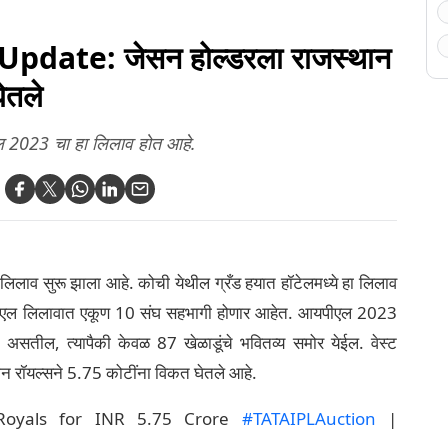
ोष
उपमुख्यमंत्री डीके
रॉयल चॅलेंजर्स बेंगळुरूने
शिवकुमार स्वत: उपस्थित
मेडन जिंकली ट्रॉफी
(Video)
(Video)
pdate: जेसन होल्डरला राजस्थान
ेतले
एल 2023 चा हा लिलाव होत आहे.
ाव सुरू झाला आहे. कोची येथील ग्रँड हयात हॉटेलमध्ये हा लिलाव
ीएल लिलावात एकूण 10 संघ सहभागी होणार आहेत. आयपीएल 2023
 असतील, त्यापैकी केवळ 87 खेळाडूंचे भवितव्य समोर येईल. वेस्ट
ान रॉयल्सने 5.75 कोटींना विकत घेतले आहे.
Royals for INR 5.75 Crore
#TATAIPLAuction
|