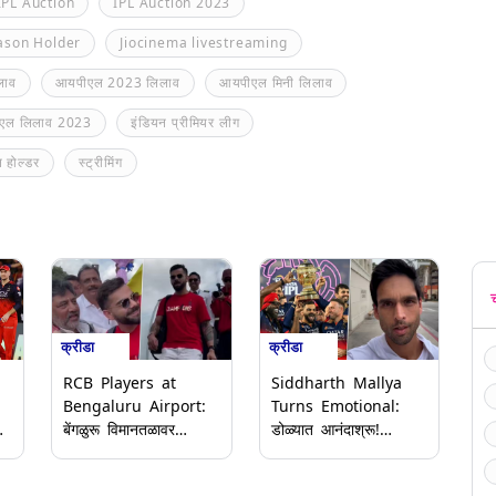
IPL Auction
IPL Auction 2023
ason Holder
Jiocinema livestreaming
लाव
आयपीएल 2023 लिलाव
आयपीएल मिनी लिलाव
एल लिलाव 2023
इंडियन प्रीमियर लीग
 होल्डर
स्ट्रीमिंग
क्रीडा
क्रीडा
RCB Players at
Siddharth Mallya
Bengaluru Airport:
Turns Emotional:
े
बेंगळुरू विमानतळावर
डोळ्यात आनंदाश्रू!
आरसीबी खेळाडूंचे जोरदार
आरसीबीच्या विजयावर
स्वागत; कर्नाटकचे
सिद्धार्थ मल्ल्या भावूक;