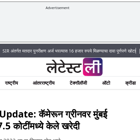
Advertisement
|
मतदार पुनरीक्षण अर्ज भरल्यास 16 हजार रुपये मिळण्याचा दावा पूर्णपणे खोटा
Mumbai Lak
राष्ट्रीय
आंतरराष्ट्रीय
टेक्नॉलॉजी
ऑटो
क्रीडा
date: कॅमेरून ग्रीनवर मुंबई
.5 कोटींमध्ये केले खरेदी