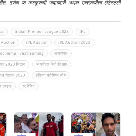
नाहीत. तसेच या मजकूराची जबाबदारी अथवा उत्तरदायीत्व लेटेस्टली
ue
Indian Premier League 2023
IPL
 Auction
IPL Auction
IPL Auction 2023
iocinema livestreaming
आयपीएल
एल 2023 लिलाव
आयपीएल मिनी लिलाव
एल लिलाव 2023
इंडियन प्रीमियर लीग
ा लाइव्ह
स्ट्रीमिंग