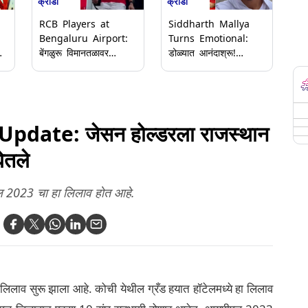
क्रीडा
क्रीडा
RCB Players at
Siddharth Mallya
Bengaluru Airport:
Turns Emotional:
े
बेंगळुरू विमानतळावर
डोळ्यात आनंदाश्रू!
आरसीबी खेळाडूंचे जोरदार
आरसीबीच्या विजयावर
स्वागत; कर्नाटकचे
सिद्धार्थ मल्ल्या भावूक;
ोष
उपमुख्यमंत्री डीके
रॉयल चॅलेंजर्स बेंगळुरूने
शिवकुमार स्वत: उपस्थित
मेडन जिंकली ट्रॉफी
(Video)
(Video)
pdate: जेसन होल्डरला राजस्थान
ेतले
एल 2023 चा हा लिलाव होत आहे.
ाव सुरू झाला आहे. कोची येथील ग्रँड हयात हॉटेलमध्ये हा लिलाव