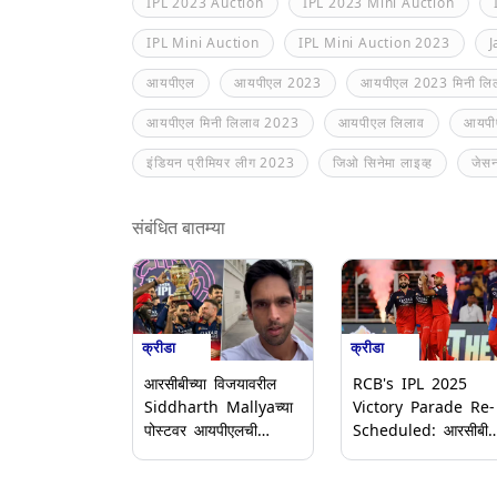
IPL 2023 Auction
IPL 2023 Mini Auction
IPL Mini Auction
IPL Mini Auction 2023
J
आयपीएल
आयपीएल 2023
आयपीएल 2023 मिनी लि
आयपीएल मिनी लिलाव 2023
आयपीएल लिलाव
आयपी
इंडियन प्रीमियर लीग 2023
जिओ सिनेमा लाइव्ह
जेसन
संबंधित बातम्या
क्रीडा
क्रीडा
आरसीबीच्या विजयावरील
RCB's IPL 2025
Siddharth Mallyaच्या
Victory Parade Re-
पोस्टवर आयपीएलची
Scheduled: आरसीबीच
कारवाई; कॉपीराइटमुळे
खेळाडूंचा बेंगळुरूमध्ये रोड
पोस्ट हटवली (Video)
शो; एम चिन्नास्वामी