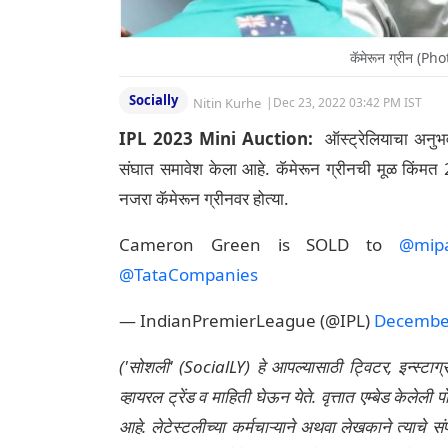
कॅमेरून ग्रीन (
Socially
Nitin Kurhe
|
Dec 23, 2022 03:42 PM IST
IPL 2023 Mini Auction:
ऑस्ट्रेलियाचा अनुभवी
संघात समावेश केला आहे. कॅमेरून ग्रीनची मूळ किंमत 2 
नजरा कॅमेरून ग्रीनवर होत्या.
Cameron Green is SOLD to
@mipa
@TataCompanies
— IndianPremierLeague (@IPL)
December
('सोशली' (SocialLY) हे आपल्यासाठी ट्विटर, इन्स्टाग
व्हायरल ट्रेंड व माहिती घेऊन येते. वृत्तात एम्बेड केल
आहे. लेटेस्टलीच्या कर्मचाऱ्याने अथवा लेखकाने त्याचे स