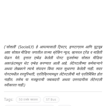
('सोशली' (SocialLY) हे आपल्यासाठी ट्विटर, इन्स्टाग्राम आणि यूट्यूब
अशा सोशल मीडिया जगातील ताज्या ब्रेकिंग न्यूज, व्हायरल ट्रेंड व माहिती
घेऊन येते. वृत्तात एम्बेड केलेली पोस्ट यूजर्सच्या सोशल मीडिया
अकाऊंटमधून थेट एम्बेड करण्यात आली आहे. लेटेस्टलीच्या कर्मचाऱ्याने
अथवा लेखकाने त्याचे संपादन किंवा त्यात सुधारणा केलेली नाही. सदर
पोस्टमधील वस्तुस्थिती, प्रतिक्रियामधून लेटेस्टलीची मते प्रतिबिंबित होत
नाहीत. तसेच या मजकूराची जबाबदारी अथवा उत्तरदायीत्व लेटेस्टली
स्वीकारत नाही.)
Tags:
50 टक्के सवलत
ST Bus