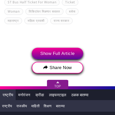
ST Bus Half Ticket For Woman
Ticket
Woman
तिकिटांवर मिळणार सवलत
बसेस
महाराष्ट्र
महिला प्रवाशी
राज्य सरकार
Show Full Article
Share Now
राष्ट्रीय
मनोरंजन
क्रीडा
लाइफस्टाइल
ठळक बातम्या
संबंधित बातम्या
राष्ट्रीय
राजकीय
माहिती
शिक्षण
बातम्या