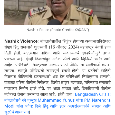
Nashik Police (Photo Credit: X/@ANI)
Nashik Violence:
बांगलादेशातील हिंदूंवर होणाऱ्या अत्याचाराविरोधात
संपूर्ण हिंदू समाजाने शुक्रवारी (16 ऑगस्ट 2024) महाराष्ट्र बंदची हाक
दिली होती. बंददरम्यान नाशिक आणि जळगावमध्ये दगडफेकीमुळे तणाव
पसरला आहे. दोन्ही ठिकाणांहून अनेक फोटो आणि व्हिडिओ समोर आले
आहेत. परिस्थिती नियंत्रणात आणण्यासाठी पोलिसांना लाठीचार्ज करावा
लागला. त्यामुळे परिस्थिती तणावपूर्ण बनली होती. या घटनेची माहिती
मिळताच पोलिसांनी घटनास्थळी धाव घेत परिस्थिती नियंत्रणात आणली.
याबाबत वरिष्ठ पोलीस निरीक्षक, दिलीप ठाकूर म्हणतात, ‘परिसरात तणावाचे
वातावरण निर्माण झाले होते. पण आता शांतता आहे. ठिकठिकाणी पोलीस
बंदोबस्त तैनात करण्यात आला आहे.’ (हेही वाचा:
Bangladesh Crisis:
बांगलादेशचे नवे प्रमुख Muhammad Yunus यांचा PM Narendra
Modi यांना फोन; दिले हिंदू आणि इतर अल्पसंख्याकांचे संरक्षण आणि
सुरक्षेचे आश्वासन
)