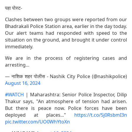
पहा पोस्ट-
Clashes between two groups were reported from our
Bhadrakali Police Station area, earlier in the day today.
Our alert teams had responded with speed to the
situation on the ground, and brought it under control
immediately.
We are in the process of registering cases and
arresting…
— नाशिक शहर पोलीस - Nashik City Police (@nashikpolice)
August 16, 2024
#WATCH
| Maharashtra: Senior Police Inspector, Dilip
Thakur says, "An atmosphere of tension had arisen.
But there is peace now. Police forces have been
deployed at places..."
https://t.co/5j0RsbmI3n
pic.twitter.com/UO0WhYtoXn