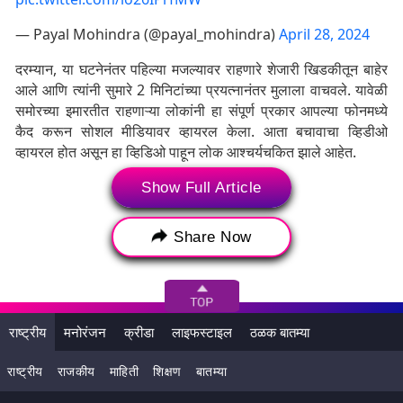
— Payal Mohindra (@payal_mohindra)
April 28, 2024
दरम्यान, या घटनेनंतर पहिल्या मजल्यावर राहणारे शेजारी खिडकीतून बाहेर
आले आणि त्यांनी सुमारे 2 मिनिटांच्या प्रयत्नानंतर मुलाला वाचवले. यावेळी
समोरच्या इमारतीत राहणाऱ्या लोकांनी हा संपूर्ण प्रकार आपल्या फोनमध्ये
कैद करून सोशल मीडियावर व्हायरल केला. आता बचावाचा व्हिडीओ
व्हायरल होत असून हा व्हिडिओ पाहून लोक आश्चर्यचकित झाले आहेत.
Show Full Article
Tags:
Chennai Baby Rescue Video
viral video
Share Now
चेन्नई बेबी रेस्क्यू व्हिडिओ
व्हायरल व्हिडिओ
राष्ट्रीय
मनोरंजन
क्रीडा
लाइफस्टाइल
ठळक बातम्या
राष्ट्रीय
राजकीय
माहिती
शिक्षण
बातम्या