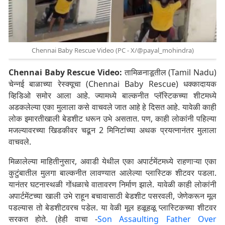
Chennai Baby Rescue Video (PC - X/@payal_mohindra)
Chennai Baby Rescue Video:
तामिळनाडूतील (Tamil Nadu)
चेन्नई बाळाच्या रेस्क्यूचा (Chennai Baby Rescue) धक्कादायक
व्हिडिओ समोर आला आहे. ज्यामध्ये बाल्कनीत प्लॅस्टिकच्या शीटमध्ये
अडकलेल्या एका मुलाला कसे वाचवले जात आहे हे दिसत आहे. यावेळी काही
लोक इमारतीखाली बेडशीट धरून उभे असतात. पण, काही लोकांनी पहिल्या
मजल्यावरच्या खिडकीवर चढून 2 मिनिटांच्या अथक प्रयत्नानंतर मुलाला
वाचवले.
मिळालेल्या माहितीनुसार, अवाडी येथील एका अपार्टमेंटमध्ये राहणाऱ्या एका
कुटुंबातील मुलगा बाल्कनीत लावण्यात आलेल्या प्लास्टिक शीटवर पडला.
यानंतर घटनास्थळी गोंधळाचे वातावरण निर्माण झाले. यावेळी काही लोकांनी
अपार्टमेंटच्या खाली उभे राहून बचावासाठी बेडशीट पसरवली, जेणेकरून मूल
पडल्यास तो बेडशीटवरच पडेल. या वेळी मूल हळूहळू प्लास्टिकच्या शीटवर
सरकत होते. (हेही वाचा -
Son Assaulting Father Over