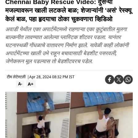
Chennai Baby Rescue Video: दुसऱ्या
मजल्यावरून खाली लटकले बाळ; शेजाऱ्यांनी 'असं' रेस्क्यू
केलं बाळ, पहा हृदयाचा ठोका चुकवणारा व्हिडिओ
अवाडी येथील एका अपार्टमेंटमध्ये राहणाऱ्या एका कुटुंबातील मुलगा
बाल्कनीत लावण्यात आलेल्या प्लास्टिक शीटवर पडला. यानंतर
घटनास्थळी गोंधळाचे वातावरण निर्माण झाले. यावेळी काही लोकांनी
अपार्टमेंटच्या खाली उभे राहून बचावासाठी बेडशीट पसरवली,
जेणेकरून मूल पडल्यास तो बेडशीटवरच पडेल.
टीम लेटेस्टली
|
Apr 28, 2024 08:32 PM IST
A+
A-