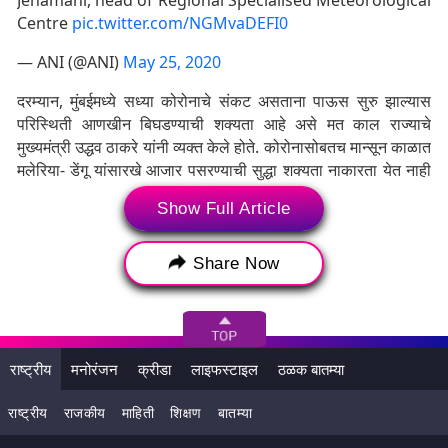
Jenamani, head of Regional Specialised Meteorological
Centre
pic.twitter.com/NGMvaDEFI0
— ANI (@ANI)
May 25, 2020
दरम्यान, मुंबईमध्ये सध्या कोरोनाचे संकट असताना पाऊस सुरु झाल्यास
परिस्थिती आणखीन बिघडण्याची शक्यता आहे असे मत काल राज्याचे
मुख्यमंत्री उद्धव ठाकरे यांनी व्यक्त केले होते. कोरोनासोबतच मान्सून काळात
मलेरिया- डेंगू यांसारखे आजार पसरण्याची सुद्धा शक्यता नाकारता येत नाही
मात्र यानुसार योग्य ती खबरदारी घेऊन महापालिका सक्षम पाऊले उचलेल
Show Full Article
असा विश्वास सुद्धा मुख्यमंत्र्यांनी व्यक्त केला होता.
Share Now
Tags:
IMD Mumbai
IMD Mumbai Prediction
Monsoon 2020
Monsoon Forecast
Mumbai Monsoon
Mumbai Monsoon Date 2020
राष्ट्रीय
मनोरंजन
क्रीडा
लाइफस्टाइल
ठळक बातम्या
Mumbai rains
Mumbai Rains Forecast
राष्ट्रीय
राजकीय
माहिती
शिक्षण
बातम्या
आयएमडी
मान्सुन 2020
मुंबई
मुंबई पाऊस