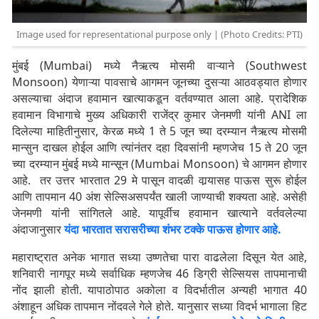
Image used for representational purpose only | (Photo Credits: PTI)
मुंबई (Mumbai) मध्ये नैऋत्य मोसमी वाऱ्याने (Southwest
Monsoon) येणाऱ्या पावसाचे आगमन जूनच्या दुसऱ्या आठवड्यात होणार
असल्याचा अंदाज हवामान खात्याकडून वर्तवण्यात आला आहे. प्रादेशिक
हवामान विभागाचे मुख्य अधिकारी राजेंद्र कुमार जेनमणी यांनी ANI ला
दिलेल्या माहितीनुसार, केरळ मध्ये 1 ते 5 जून च्या दरम्यान नैऋत्य मोसमी
मान्सुन दाखल होईल आणि त्यांनंतर दहा दिवसांनी म्हणजेच 15 ते 20 जून
च्या दरम्यान मुंबई मध्ये मान्सून (Mumbai Monsoon) चे आगमन होणार
आहे. तर उत्तर भारतात 29 मे पासून वादळी वार्‍यासह पाऊस सुरू होईल
आणि तापमान 40 अंश सेल्सिअसपर्यंत खाली जाण्याची शक्यता आहे. असेही
जेनमणी यांनी सांगितले आहे. यापूर्वीच हवामान खात्याने वर्तवलेल्या
अंदाजानुसार
यंदा भारतात सरासरीच्या शंभर टक्के पाऊस होणार आहे.
महाराष्ट्रात अनेक भागात सध्या उष्णतेचा पारा वाढलेला दिसून येत आहे,
शनिवारी नागपूर मध्ये सर्वाधिक म्हणजेच 46 डिग्री सेल्सियस तापमानाची
नोंद झाली होती. यापाठोपाठ अकोला व विदर्भातील अन्यही भागात 40
अंशाहून अधिक तापमान नोंदवले गेले होते. यानुसार सध्या विदर्भ भागाला हिट