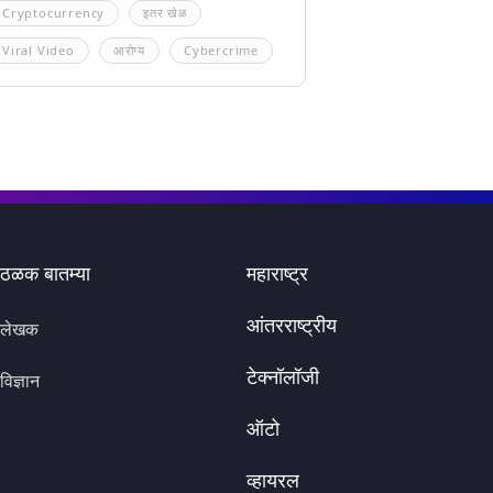
Cryptocurrency
इतर खेळ
Viral Video
आरोग्य
Cybercrime
ठळक बातम्या
महाराष्ट्र
आंतरराष्ट्रीय
लेखक
टेक्नॉलॉजी
विज्ञान
ऑटो
व्हायरल