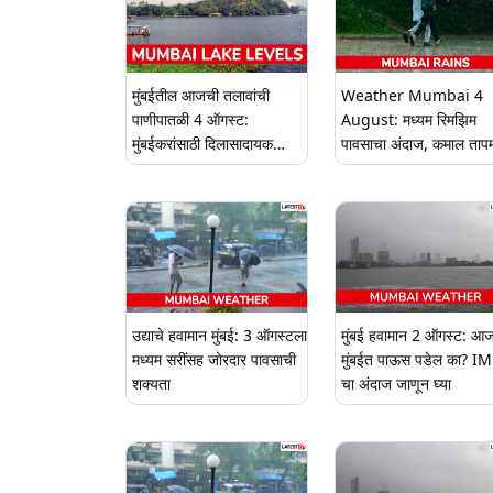
मुंबईतील आजची तलावांची
Weather Mumbai 4
पाणीपातळी 4 ऑगस्ट:
August: मध्यम रिमझिम
मुंबईकरांसाठी दिलासादायक
पावसाचा अंदाज, कमाल ताप
बातमी, 7 जलाशयांमध्ये 89.54
28°C
टक्के पाणीसाठा
उद्याचे हवामान मुंबई: 3 ऑगस्टला
मुंबई हवामान 2 ऑगस्ट: आ
मध्यम सरींसह जोरदार पावसाची
मुंबईत पाऊस पडेल का? I
शक्यता
चा अंदाज जाणून घ्या