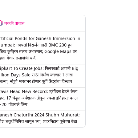
नक्की वाचाच
rtificial Ponds for Ganesh Immersion in
umbai: गणपती विसर्जनासाठी BMC 200 हून
धिक कृत्रिम तलाव उभारणार; Google Maps वर
हता येणार तलावांची यादी
lipkart To Create Jobs: फ्लिपकार्ट आगामी Big
illion Days Sale साठी निर्माण करणार 1 लाख
कऱ्या; संपूर्ण भारतभर होणार पूर्ती केंद्रांचा विस्तार
ravis Head New Record: ट्रॅव्हिस हेडने केला
हर, 17 चेंडूत अर्धशतक ठोकून रचला इतिहास; बनला
-20 'पॉवरप्ले किंग'
anesh Chaturthi 2024 Shubh Muhurat:
ेश चतुर्थीनिमित्त जाणून घ्या, शहरनिहाय पूजेच्या वेळा