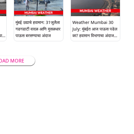
मुंबई उद्याचे हवामान: 31जुलैला
Weather Mumbai 30
गडगडाटी वादळ आणि मुसळधार
July: मुंबईत आज पाऊस पडेल
या
पाऊस बरसण्याचा अंदाज
का? हवामान विभागाचा अंदाज
जाणून घ्या
OAD MORE