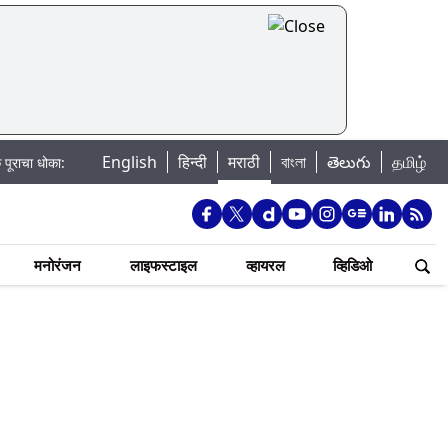
English
हिन्दी
मराठी
বাংলা
తెలుగు
தமிழ்
 खडकवासला धरणातून मुठानदी पात्रात विसर्ग सुरु; नागरिकांना नदीपात्रात न उतरण्याचे प्
मनोरंजन
लाइफस्टाइल
व्हायरल
व्हिडिओ