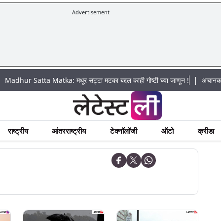
Advertisement
|
tta Matka: मधूर सट्टा मटका बद्दल काही गोष्टी घ्या जाणून !
अचानक पूराचा धोका:
राष्ट्रीय
आंतरराष्ट्रीय
टेक्नॉलॉजी
ऑटो
क्रीडा