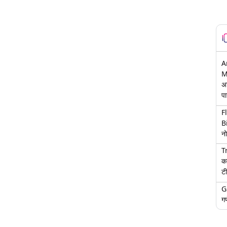
A
M
अ
पा
F
B
नो
T
क
टी
G
गण