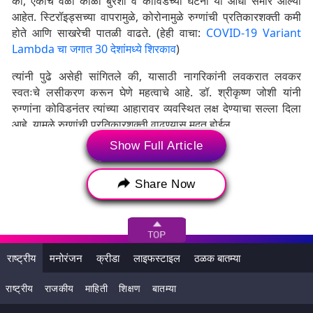
की, एकाच वेळी काळी बुरशी व कोविडच्या घटना या आधी समोर आल्या
आहेत. स्टिरॉइड्सच्या वापरामुळे, कोरोनामुळे रुग्णांची प्रतिकारशक्ती कमी
होते आणि साखरेची पातळी वाढते. (हेही वाचा:
COVID-19 Variant
Lambda चा जगात 30 देशांमध्ये शिरकाव
)
त्यांनी पुढे असेही सांगितले की, यासाठी नागरिकांनी लवकरात लवकर
स्वतःचे लसीकरण करून घेणे महत्वाचे आहे. डॉ. श्रीकृष्ण जोशी यांनी
रुग्णांना कोविडनंतर त्यांच्या आहारावर व्यवस्थित लक्ष देण्याचा सल्ला दिला
आहे. यामुळे रुग्णांची प्रतिकारशक्ती वाढण्यास मदत होईल.
Show Full Article
Share Now
राष्ट्रीय
मनोरंजन
क्रीडा
लाइफस्टाइल
ठळक बातम्या
राष्ट्रीय
राजकीय
माहिती
शिक्षण
बातम्या