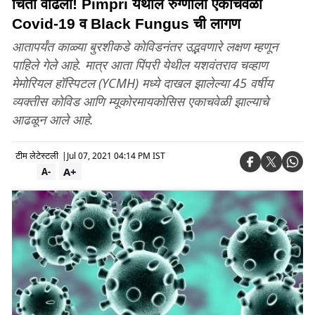
चिंता वाढली! Pimpri येथील रुग्णाला एकाचवेळी
Covid-19 व Black Fungus ची लागण
आतापर्यंत काळ्या बुरशीकडे कोविडनंतर उद्भवणारे लक्षण म्हणून
पाहिले गेले आहे. मात्र आता पिंपरी येथील यशवंतराव चव्हाण
मेमोरियल हॉस्पिटल (YCMH) मध्ये दाखल झालेल्या 45 वर्षीय
व्यक्तीस कोविड आणि म्यूकोरमायकोसिस एकाचवेळी झाल्याचे
आढळून आले आहे.
टीम लेटेस्टली
|
Jul 07, 2021 04:14 PM IST
A+
A-