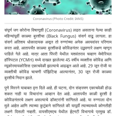
Coronavirus (Photo Credit: IANS)
संपूर्ण जग कोरोना विषाणूशी (Coronavirus) लढत असताना गेल्या काही
महिन्यांपूर्वी काळ्या बुरशीचा (Black Fungus) संसर्ग वाढू लागला. हा
संसर्ग अतिशय धोकादायक असून तो रुग्णांच्या अनेक अवयवांवर परिणाम
करत आहे. आतापर्यंत काळ्या बुरशीकडे कोविडनंतर उद्भवणारे लक्षण म्हणून
पाहिले गेले आहे. मात्र आता पिंपरी येथील यशवंतराव चव्हाण मेमोरियल
हॉस्पिटल (YCMH) मध्ये दाखल झालेल्या 45 वर्षीय व्यक्तीस कोविड आणि
म्यूकोरमायकोसिस एकाचवेळी झाल्याचे आढळून आले आहे. 29 जून रोजी या
व्यक्तीची कोविड चाचणी पॉझिटिव्ह आल्यानंतर, 30 जून रोजी काळ्या
बुरशीचे निदान झाले.
पुणे मिररने याबाबत वृत्त दिले आहे. ही घटना, दोन संक्रमण एकाचवेळी होऊ
शकत नाही या विचारांना आव्हान देत आहे. आतापर्यंत काळी बुरशी हे
कोविडनंतरचे लक्षण असल्याचे डॉक्टरांनी सांगितले आहे. या रुग्णाला दोन
मुले आहेत आणि त्याच्या कुटूंबाने सांगितले की यापूर्वी त्याच्यामध्ये कोणतीही
लक्षणे दिसली नव्हती. वायसीएमएच येथील ईएनटी विभागाचे प्रमुख डॉ.