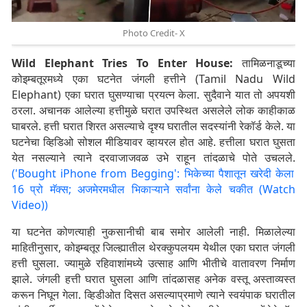
Photo Credit- X
Wild Elephant Tries To Enter House:
तामिळनाडूच्या
कोइम्बतूरमध्ये एका घटनेत जंगली हत्तीने (Tamil Nadu Wild
Elephant) एका घरात घुसण्याचा प्रयत्न केला. सुदैवाने यात तो अपयशी
ठरला. अचानक आलेल्या हत्तीमुळे घरात उपस्थित असलेले लोक काहीकाळ
घाबरले. हत्ती घरात शिरत असल्याचे दृश्य घरातील सदस्यांनी रेकॉर्ड केले. या
घटनेचा व्हिडिओ सोशल मीडियावर व्हायरल होत आहे. हत्तीला घरात घुसता
येत नसल्याने त्याने दरवाजाजवळ उभे राहून तांदळाचे पोते उचलले.
('Bought iPhone from Begging': भिकेच्या पैशातून खरेदी केला
16 प्रो मॅक्स; अजमेरमधील भिकाऱ्याने सर्वांना केले चकीत (Watch
Video))
या घटनेत कोणत्याही नुकसानीची बाब समोर आलेली नाही. मिळालेल्या
माहितीनुसार, कोइम्बतूर जिल्ह्यातील थेरक्कुपलयम येथील एका घरात जंगली
हत्ती घुसला. ज्यामुळे रहिवाशांमध्ये उत्साह आणि भीतीचे वातावरण निर्माण
झाले. जंगली हत्ती घरात घुसला आणि तांदळासह अनेक वस्तू अस्ताव्यस्त
करून निघून गेला. व्हिडीओत दिसत असल्याप्रमाणे त्याने स्वयंपाक घरातील