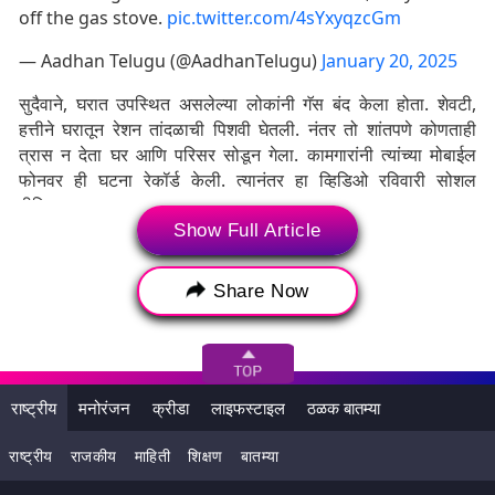
off the gas stove.
pic.twitter.com/4sYxyqzcGm
— Aadhan Telugu (@AadhanTelugu)
January 20, 2025
सुदैवाने, घरात उपस्थित असलेल्या लोकांनी गॅस बंद केला होता. शेवटी,
हत्तीने घरातून रेशन तांदळाची पिशवी घेतली. नंतर तो शांतपणे कोणताही
त्रास न देता घर आणि परिसर सोडून गेला. कामगारांनी त्यांच्या मोबाईल
फोनवर ही घटना रेकॉर्ड केली. त्यानंतर हा व्हिडिओ रविवारी सोशल
मीडियावर व्हायरल झाला
Show Full Article
Tags:
Tamil Nadu Wild Elephant
Video
Share Now
Viral Video
Elephant
Wild Elephant
Animal
Food
House
Coimbatore
Tamil Nadu
तामिळनाडू जंगली हत्ती
व्हिडिओ
राष्ट्रीय
मनोरंजन
क्रीडा
लाइफस्टाइल
ठळक बातम्या
व्हायरल व्हिडिओ
हत्ती
जांगली हत्ती
प्राणी
राष्ट्रीय
राजकीय
माहिती
शिक्षण
बातम्या
अन्न
घर
कोइम्बतूर
तमिळनाडू