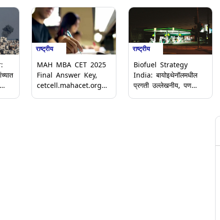
राष्ट्रीय
राष्ट्रीय
:
MAH MBA CET 2025
Biofuel Strategy
च्यात
Final Answer Key,
India: बायोइथेनॉलमधील
cetcell.mahacet.org
प्रगती उल्लेखनीय, पण
ा
वर जारी; 28 प्रश्नांसाठी
बायो-CNG साठी धोरणात्मक
मिळणार ग्रेस मार्क
गतीची गरज