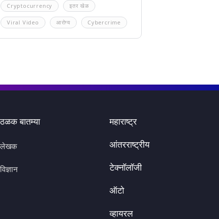
Cryptocurrency
इतर खेळ
Viral Video
आरोग्य
Cybercrime
ठळक बातम्या
महाराष्ट्र
आंतरराष्ट्रीय
लेखक
टेक्नॉलॉजी
विज्ञान
ऑटो
व्हायरल