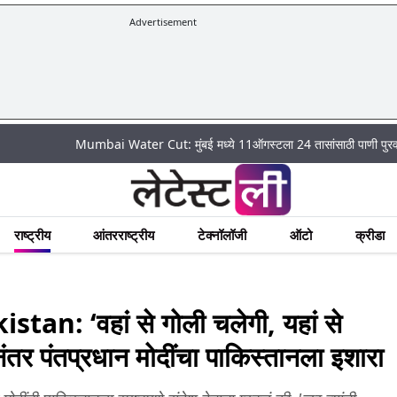
Advertisement
Mumbai Water Cut: मुंबई मध्ये 11ऑगस्टला 24 तासांसाठी पाणी पुरवठा राहणार बंद
राष्ट्रीय
आंतरराष्ट्रीय
टेक्नॉलॉजी
ऑटो
क्रीडा
: ‘वहां से गोली चलेगी, यहां से
ेनंतर पंतप्रधान मोदींचा पाकिस्तानला इशारा