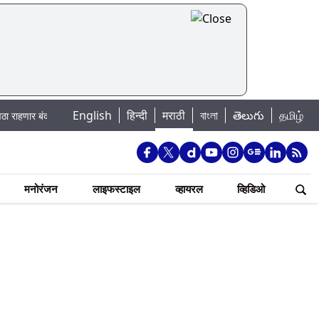
English
|
हिन्दी
मराठी
বাংলা
తెలుగు
தமிழ்
; पहा कुठे असेल पाणी बंद
Madhur Satta Matka: मधूर सट्टा मटका बद्दल काही गोष्
मनोरंजन
लाइफस्टाइल
व्हायरल
व्हिडिओ