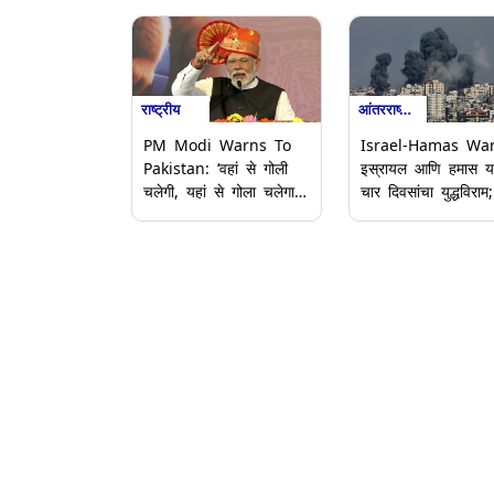
राष्ट्रीय
आंतरराष्ट्रीय
PM Modi Warns To
Israel-Hamas War
Pakistan: ‘वहां से गोली
इस्रायल आणि हमास यां
चलेगी, यहां से गोला चलेगा';
चार दिवसांचा युद्धविराम;
युद्धबंदीच्या घोषणेनंतर
गाझामधील मृतांची संख्य
पंतप्रधान मोदींचा
14,800 हून अधिक
पाकिस्तानला इशारा