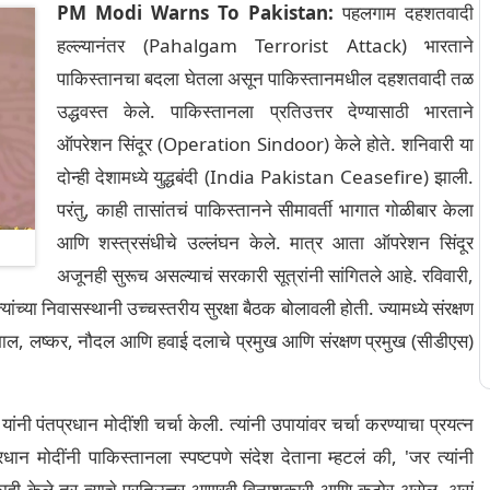
PM Modi Warns To Pakistan:
पहलगाम दहशतवादी
हल्ल्यानंतर (Pahalgam Terrorist Attack) भारताने
पाकिस्तानचा बदला घेतला असून पाकिस्तानमधील दहशतवादी तळ
उद्धवस्त केले. पाकिस्तानला प्रतिउत्तर देण्यासाठी भारताने
ऑपरेशन सिंदूर (Operation Sindoor) केले होते. शनिवारी या
दोन्ही देशामध्ये युद्धबंदी (India Pakistan Ceasefire) झाली.
परंतु, काही तासांतचं पाकिस्तानने सीमावर्ती भागात गोळीबार केला
आणि शस्त्रसंधीचे उल्लंघन केले. मात्र आता ऑपरेशन सिंदूर
अजूनही सुरूच असल्याचं सरकारी सूत्रांनी सांगितले आहे. रविवारी,
च्या निवासस्थानी उच्चस्तरीय सुरक्षा बैठक बोलावली होती. ज्यामध्ये संरक्षण
 डोभाल, लष्कर, नौदल आणि हवाई दलाचे प्रमुख आणि संरक्षण प्रमुख (सीडीएस)
स यांनी पंतप्रधान मोदींशी चर्चा केली. त्यांनी उपायांवर चर्चा करण्याचा प्रयत्न
प्रधान मोदींनी पाकिस्तानला स्पष्टपणे संदेश देताना म्हटलं की, 'जर त्यांनी
 काही केले तर त्याचे प्रतिउत्तर आणखी विनाशकारी आणि कठोर असेल, असं