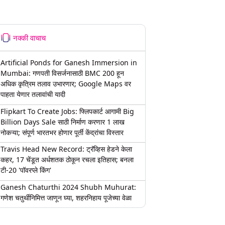
नक्की वाचाच
Artificial Ponds for Ganesh Immersion in
Mumbai: गणपती विसर्जनासाठी BMC 200 हून
अधिक कृत्रिम तलाव उभारणार; Google Maps वर
पाहता येणार तलावांची यादी
Flipkart To Create Jobs: फ्लिपकार्ट आगामी Big
Billion Days Sale साठी निर्माण करणार 1 लाख
नोकऱ्या; संपूर्ण भारतभर होणार पूर्ती केंद्रांचा विस्तार
Travis Head New Record: ट्रॅव्हिस हेडने केला
कहर, 17 चेंडूत अर्धशतक ठोकून रचला इतिहास; बनला
टी-20 'पॉवरप्ले किंग'
Ganesh Chaturthi 2024 Shubh Muhurat:
गणेश चतुर्थीनिमित्त जाणून घ्या, शहरनिहाय पूजेच्या वेळा