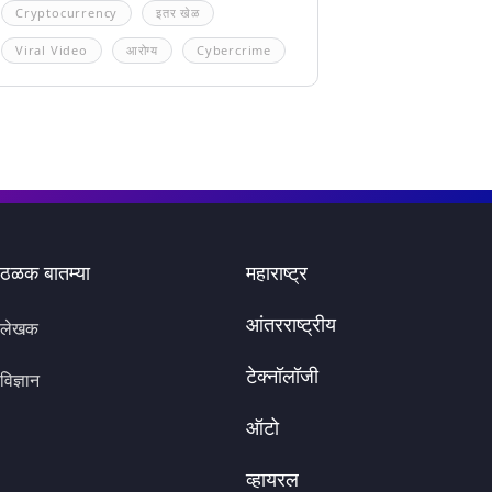
Cryptocurrency
इतर खेळ
Viral Video
आरोग्य
Cybercrime
ठळक बातम्या
महाराष्ट्र
आंतरराष्ट्रीय
लेखक
टेक्नॉलॉजी
विज्ञान
ऑटो
व्हायरल