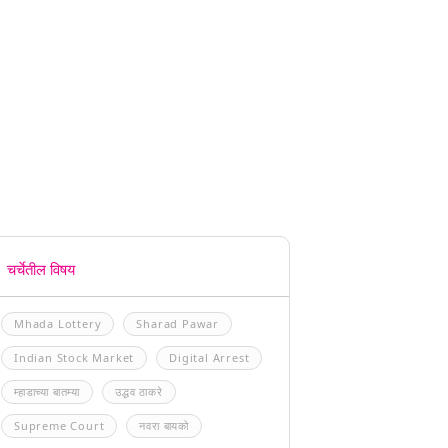
चर्चेतील विषय
Mhada Lottery
Sharad Pawar
Indian Stock Market
Digital Arrest
म्हाडाच्या बातम्या
उद्धव ठाकरे
Supreme Court
नवरा बायको