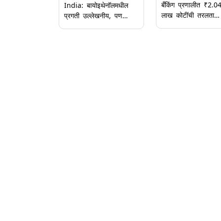
बँकिंग प्रणालीत ₹2.0
India: बायोइथेनॉलमधील
लाख कोटींची तरलता
प्रगती उल्लेखनीय, पण
शिल्लक, RBI च्या लाभा
बायो-CNG साठी धोरणात्मक
निर्णयापूर्वीच अपेक्षा वाढल
गतीची गरज