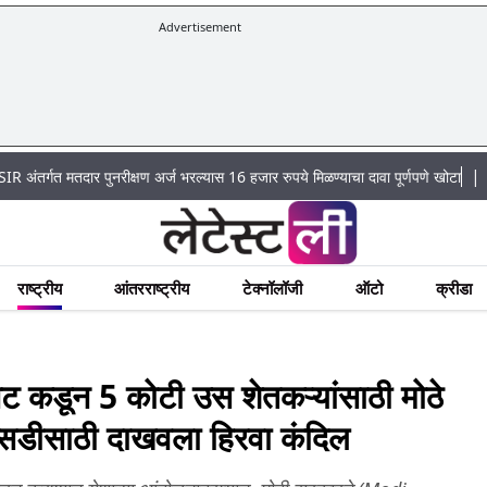
Advertisement
|
 मतदार पुनरीक्षण अर्ज भरल्यास 16 हजार रुपये मिळण्याचा दावा पूर्णपणे खोटा
Mumbai La
राष्ट्रीय
आंतरराष्ट्रीय
टेक्नॉलॉजी
ऑटो
क्रीडा
 कडून 5 कोटी उस शेतकऱ्यांसाठी मोठे
ब्सिडीसाठी दाखवला हिरवा कंदिल