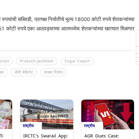
पयांची सब्सिडी, प्रत्यक्ष निर्यातीचे मूल्य 18000 कोटी रुपये शेतकऱ्यांच्या
361 कोटी रुपये एका आठवड्याच्या आतमध्येच शेतकऱ्यांच्या खात्यात मिळणार
binet
Prakash Javdekar
Sugar Export
ेकर
मोदी कॅबिनेट
साखर निर्यात
राष्ट्रीय
राष्ट्रीय
5:
IRCTC's Swarail App:
AGR Dues Case: