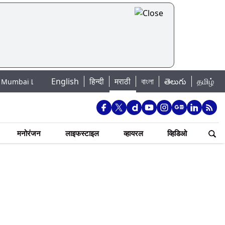
English
हिन्दी
मराठी
বাংলা
తెలుగు
தமிழ்
ke Water Levels: मुंबई पाणीपुरवठा अपडेट: शहरातील 7 तलावांमधील जलसाठा 88.93 
मनोरंजन
लाइफस्टाइल
व्हायरल
व्हिडिओ