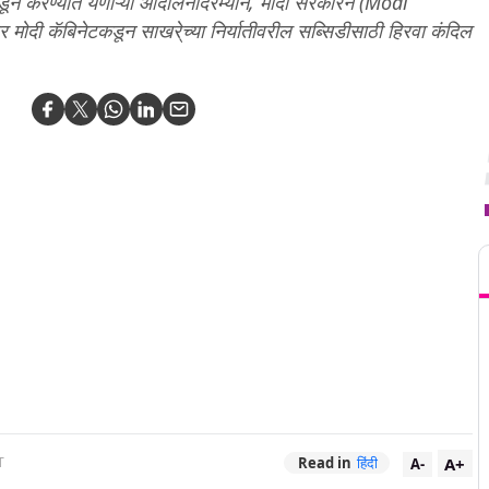
कडून करण्यात येणाऱ्या आंदोलनादरम्यान, मोदी सरकारने (Modi
मोदी कॅबिनेटकडून साखरे्च्या निर्यातीवरील सब्सिडीसाठी हिरवा कंदिल
T
A+
T
Read in
हिंदी
A-