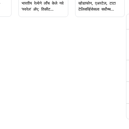
4
भारतीय रेल्वेने लाँच केले नवे
व्होडाफोन, एअरटेल, टाटा
‘स्वरेल’ ॲप; तिकीट
टेलिसर्व्हिसेसला सर्वोच्च
ंश
बुकिंगपासून ट्रेनमध्ये जेवण
न्यायालयाचा दणका; एजीआर
्या
ऑर्डर करण्यापर्यंत सर्व सेवा
थकबाकी माफीची याचिका
एकाच ठिकाणी उपलब्ध,
फेटाळली
जाणून घ्या सविस्तर