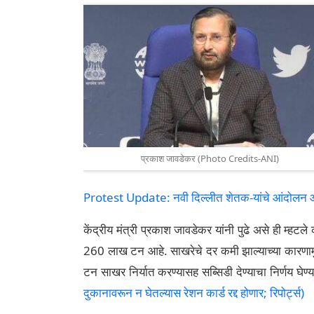
प्रकाश जावडेकर (Photo Credits-ANI)
Protest Update: नवी दिल्लीत शेतक-यांचे आंदोलन आ
केंद्रीय मंत्री प्रकाश जावडेकर यांनी पुढे असे ही म्ह
260 लाख टन आहे. साखरेचे दर कमी झाल्याच्या कारणा
टन साखर निर्यात करण्यासह सब्सिडी देण्याचा निर्णय घेण
दुकानावरून न घेतल्यास रेशन कार्ड रद्द होणार; रिपोर्ट्स)