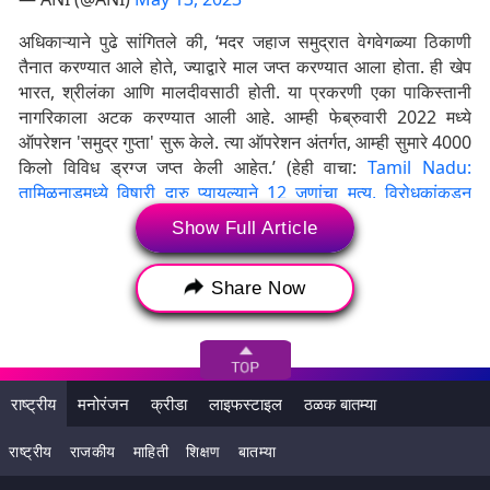
अधिकाऱ्याने पुढे सांगितले की, ‘मदर जहाज समुद्रात वेगवेगळ्या ठिकाणी
तैनात करण्यात आले होते, ज्याद्वारे माल जप्त करण्यात आला होता. ही खेप
भारत, श्रीलंका आणि मालदीवसाठी होती. या प्रकरणी एका पाकिस्तानी
नागरिकाला अटक करण्यात आली आहे. आम्ही फेब्रुवारी 2022 मध्ये
ऑपरेशन 'समुद्र गुप्ता' सुरू केले. त्या ऑपरेशन अंतर्गत, आम्ही सुमारे 4000
किलो विविध ड्रग्ज जप्त केली आहेत.’ (हेही वाचा:
Tamil Nadu:
तामिळनाडूमध्ये विषारी दारु प्यायल्याने 12 जणांचा मृत्यू, विरोधकांकडून
सरकारवर टीकेची झोड
)
Show Full Article
Kochi, Kerala | A Pakistani national was arrested after
NCB seized 2,525 kg of high-purity methamphetamine
Share Now
drug worth Rs 25,000 crore. The arrested accused will
be today produced in court.
— ANI (@ANI)
May 15, 2023
राष्ट्रीय
मनोरंजन
क्रीडा
लाइफस्टाइल
ठळक बातम्या
मदर जहाज हे एक मोठे समुद्री जहाज आहे. मोठ्या प्रमाणात अमली पदार्थांची
वाहतूक करण्यासाठी या जहाजाचा वापर केला जातो. ही कारवाई करण्यासाठी
राष्ट्रीय
राजकीय
माहिती
शिक्षण
बातम्या
एनसीबी टीमने आधी माहिती गोळा केली आणि नंतर ती भारतीय नौदलाला