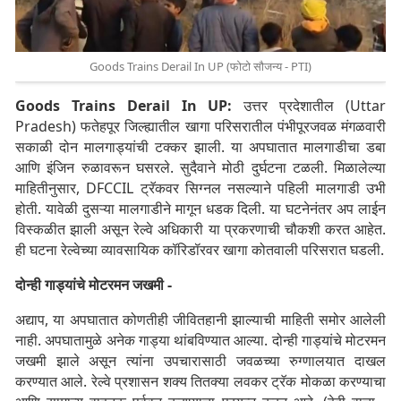
Goods Trains Derail In UP (फोटो सौजन्य - PTI)
Goods Trains Derail In UP:
उत्तर प्रदेशातील (Uttar
Pradesh) फतेहपूर जिल्ह्यातील खागा परिसरातील पंभीपूरजवळ मंगळवारी
सकाळी दोन मालगाड्यांची टक्कर झाली. या अपघातात मालगाडीचा डबा
आणि इंजिन रुळावरून घसरले. सुदैवाने मोठी दुर्घटना टळली. मिळालेल्या
माहितीनुसार, DFCCIL ट्रॅकवर सिग्नल नसल्याने पहिली मालगाडी उभी
होती. यावेळी दुसऱ्या मालगाडीने मागून धडक दिली. या घटनेनंतर अप लाईन
विस्कळीत झाली असून रेल्वे अधिकारी या प्रकरणाची चौकशी करत आहेत.
ही घटना रेल्वेच्या व्यावसायिक कॉरिडॉरवर खागा कोतवाली परिसरात घडली.
दोन्ही गाड्यांचे मोटरमन जखमी -
अद्याप, या अपघातात कोणतीही जीवितहानी झाल्याची माहिती समोर आलेली
नाही. अपघातामुळे अनेक गाड्या थांबविण्यात आल्या. दोन्ही गाड्यांचे मोटरमन
जखमी झाले असून त्यांना उपचारासाठी जवळच्या रुग्णालयात दाखल
करण्यात आले. रेल्वे प्रशासन शक्य तितक्या लवकर ट्रॅक मोकळा करण्याचा