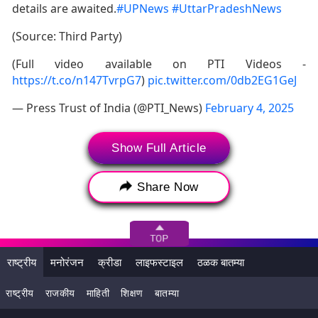
details are awaited.
#UPNews
#UttarPradeshNews
(Source: Third Party)
(Full video available on PTI Videos -
https://t.co/n147TvrpG7
)
pic.twitter.com/0db2EG1GeJ
— Press Trust of India (@PTI_News)
February 4, 2025
रेल्वे प्रशासनाने या अपघाताची उच्चस्तरीय चौकशी करण्याचे आदेश दिले
Show Full Article
आहेत. चौकशीनंतरच अपघाताचे खरे कारण समोर येईल. दरम्यान, सध्या
सोशल मीडियावर या अपघाताचा व्हिडिओ व्हायरल होत आहे.
Share Now
Tags:
राष्ट्रीय
मनोरंजन
क्रीडा
लाइफस्टाइल
ठळक बातम्या
राष्ट्रीय
राजकीय
माहिती
शिक्षण
बातम्या