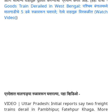
आणि सामान्य वाहतूक पूर्ववत करण्याचा प्रयत्न करत आहे. (हेही वाचा -
Goods Train Derailed in West Bengal: पश्चिम बंगालमध्ये
मालगाडीचे 5 डबे रुळावरून घसरले; रेल्वे वाहतूक विस्कळीत (Watch
Video)
)
प्रदेशात मालगाड्या रुळावरून घसरल्या, पहा व्हिडिओ -
VIDEO | Uttar Pradesh: Initial reports say two freight
trains derail in Pambhipur, Fatehpur Khaga. More