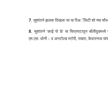
7
. सुशांतने झलक दिखला जा या रिअॅलिटी शो च्या चौथ्या
8
. सुशांतने 'काई पो छे' या चित्रपटातून बॉलीवुडमध्ये पद
एम.एस. धोनी – द अनटोल्ड स्टोरी, राबता, केदारनाथ यां