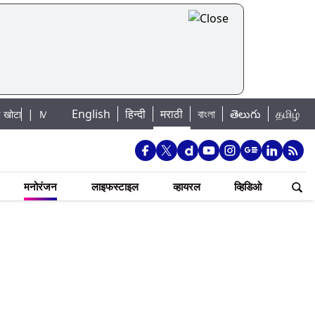
English
हिन्दी
मराठी
বাংলা
తెలుగు
தமிழ்
mbai Lake Water Levels: मुंबई पाणीपुरवठा अपडेट: शहरातील 7 तलावांमधील जलसाठा
मनोरंजन
लाइफस्टाइल
व्हायरल
व्हिडिओ