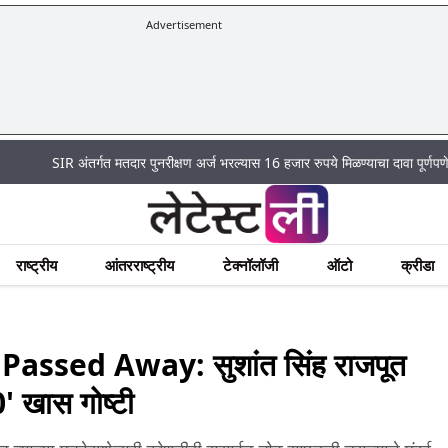
Advertisement
|
 अंतर्गत मतदार पुनरीक्षण अर्ज भरल्यास 16 हजार रुपये मिळण्याचा दावा पूर्णपणे खोटा
Mu
राष्ट्रीय
आंतरराष्ट्रीय
टेक्नॉलॉजी
ऑटो
क्रीडा
ssed Away: सुशांत सिंह राजपूत
' खास गोष्टी