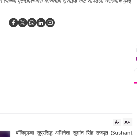
न त्याच्या मृतदेहाशेजारी कोणतीही सुसाईड नोट सापडली नसल्याचे मुंबई
T
A+
A-
बॉलिवूडचा सुप्रसिद्ध अभिनेता सुशांत सिंह राजपूत (Sushant