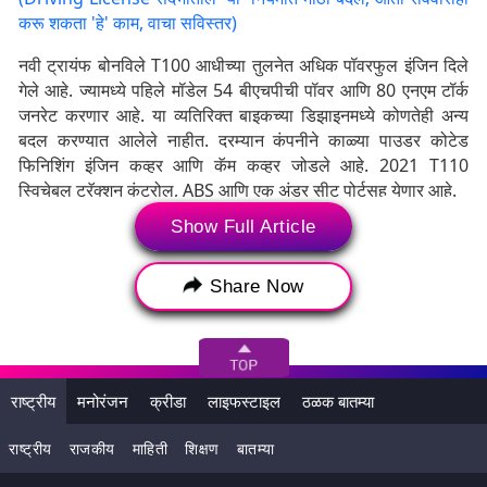
करू शकता 'हे' काम, वाचा सविस्तर)
नवी ट्रायंफ बोनविले T100 आधीच्या तुलनेत अधिक पॉवरफुल इंजिन दिले
गेले आहे. ज्यामध्ये पहिले मॉडेल 54 बीएचपीची पॉवर आणि 80 एनएम टॉर्क
जनरेट करणार आहे. या व्यतिरिक्त बाइकच्या डिझाइनमध्ये कोणतेही अन्य
बदल करण्यात आलेले नाहीत. दरम्यान कंपनीने काळ्या पाउडर कोटेड
फिनिशिंग इंजिन कव्हर आणि कॅम कव्हर जोडले आहे. 2021 T110
स्विचेबल ट्रॅक्शन कंट्रोल, ABS आणि एक अंडर सीट पोर्टसह येणार आहे.
Show Full Article
Share Now
राष्ट्रीय
मनोरंजन
क्रीडा
लाइफस्टाइल
ठळक बातम्या
राष्ट्रीय
राजकीय
माहिती
शिक्षण
बातम्या