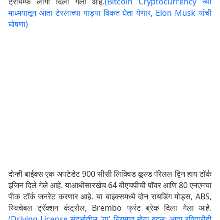
ट्रायम्फ लोगो दिला गेला आहे.
(Bitcoin Cryptocurrency च्या
माध्मयातून आता टेस्लाच्या गाड्या विकत घेता येणार, Elon Musk यांची
घोषणा)
दोन्ही बाईक्स एक अपटेडेट 900 सीसी लिक्विड कूल्ड पॅरेलल द्विन हाय टॉर्क
इंजिन दिले गेले आहे. याआधीसारखेच 64 बीएचपीची पॉवर आणि 80 एनएमचा
पीक टॉर्क जनरेट करणार आहे. या बाइक्समध्ये दोन रायडिंग मोड्स, ABS,
स्विचेबल ट्रॅक्शन कंट्रोल, Brembo फ्रंट ब्रेक दिला गेला आहे.
(Driving License संदर्भातील 'या' नियमात मोठा बदल; आता रविवारीही