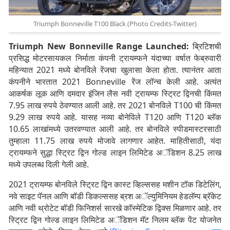
Triumph Bonneville T100 Black (Photo Credits-Twitter)
Triumph New Bonneville Range Launched:
ब्रिटिशची
प्रसिद्ध मोटरसायकल निर्माता कंपनी ट्रायम्फने यंदाच्या वर्षात फेब्रुवारी
महिन्यात 2021 मध्ये बोनविले रेंजचा खुलासा केला होता. त्यानंतर आता
कंपनीने भारतात 2021 Bonneville रेंज लॉन्च केली आहे. अत्यंत
आकर्षक लूक आणि दमदार इंजिन लैस नवी ट्रायम्फ स्ट्रिट द्विनची किंमत
7.95 लाख रुपये ठेवण्यात आली आहे. तर 2021 बोनविले T100 ची किंमत
9.29 लाख रुपये आहे. यासह नव्या बोनेविले T120 आणि T120 ब्लॅक
10.65 लाखांमध्ये उतरवण्यात आली आहे. तर बोनविले स्पीडमास्टरसाठी
तुम्हाला 11.75 लाख रुपये मोजावे लागणार आहेत. माहितीसाठी, यंदा
ट्रायम्फने सुद्धा स्ट्रिट द्विन गोल्ड लाइन लिमिटेड अॅडिशन 8.25 लाख
मध्ये उपलब्ध दिली गेली आहे.
2021 ट्रायम्फ बोनविले स्ट्रिट द्विन कास्ट व्हिल्ससह मशीन टॉक डिटेलिंग,
नवे साइट पॅनल आणि बॉडी डिकल्ससह ब्रश अॅल्युमिनियम हेडलॅम्प ब्रॅकेट
आणि नवी थ्रोटेट बॉडी फिनिशर्स सारखे कॉस्मेटिक द्विक्स मिळणार आहे. तर
स्ट्रिट द्विन गोल्ड लाइन लिमिटेड अॅडिशन मॅट निलम ब्लॅक पेंट योजनेत