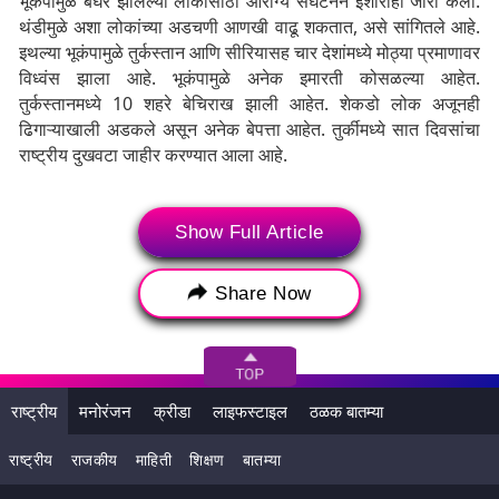
भूकंपामुळे बेघर झालेल्या लोकांसाठी आरोग्य संघटनेने इशाराही जारी केला.
थंडीमुळे अशा लोकांच्या अडचणी आणखी वाढू शकतात, असे सांगितले आहे.
इथल्या भूकंपामुळे तुर्कस्तान आणि सीरियासह चार देशांमध्ये मोठ्या प्रमाणावर
विध्वंस झाला आहे. भूकंपामुळे अनेक इमारती कोसळल्या आहेत.
तुर्कस्तानमध्ये 10 शहरे बेचिराख झाली आहेत. शेकडो लोक अजूनही
ढिगाऱ्याखाली अडकले असून अनेक बेपत्ता आहेत. तुर्कीमध्ये सात दिवसांचा
राष्ट्रीय दुखवटा जाहीर करण्यात आला आहे.
Show Full Article
Share Now
राष्ट्रीय
मनोरंजन
क्रीडा
लाइफस्टाइल
ठळक बातम्या
राष्ट्रीय
राजकीय
माहिती
शिक्षण
बातम्या
मिळालेल्या माहितीनुसार, तुर्की आणि सीरियामध्ये किमान 5000 लोक मारले