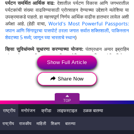
पर्यटन समर्थित आर्थिक वाढ:
देशातील पर्यटण विकास आणि जगभरातील
पर्यटकांची संख्या वाढविण्यासाठी प्रोत्साहन देण्याच्या उद्देशाने मलेशिया या
उपक्रमाकडे पाहतो. हा महत्त्वपूर्ण निर्णय आर्थिक वाढीस हातभार लावेल अशी
अपेक्षा आहे. (हेही वाचा,
World's Most Powerful Passports:
जपान आणि सिंगापूरचा पासपोर्ट ठरला जगात सर्वात शक्तिशाली, पाकिस्तान
शेवटच्या 5 मध्ये; जाणून घ्या भारताचे स्थान
)
व्हिसा सुविधांमध्ये सुधारणा करण्याच्या योजना:
पंतप्रधान अन्वर इब्राहिम
यांच्या नेतृत्वाखालील सरकारमधील मलेशियाच्या अधिकाऱ्यांनी, विशेषत:
Show Full Article
भारत आणि चीनमधील पर्यटक आणि गुंतवणूकदारांना आकर्षित करण्यावर
विशेष लक्ष केंद्रित करून, आगामी वर्षात व्हिसा सुविधा वाढवण्याच्या योजना
जाहीर केल्या होत्या.
Share Now
राष्ट्रीय
मनोरंजन
क्रीडा
लाइफस्टाइल
ठळक बातम्या
राष्ट्रीय
राजकीय
माहिती
शिक्षण
बातम्या