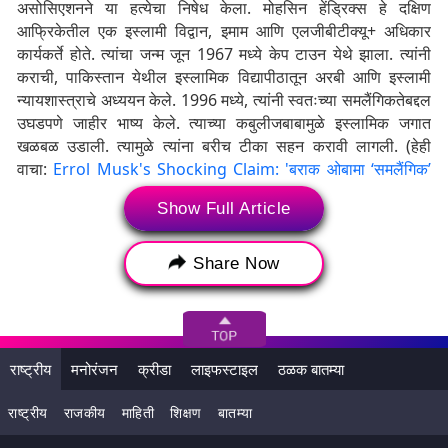
असोसिएशनने या हत्येचा निषेध केला. मोहसिन हेंड्रिक्स हे दक्षिण
आफ्रिकेतील एक इस्लामी विद्वान, इमाम आणि एलजीबीटीक्यू+ अधिकार
कार्यकर्ते होते. त्यांचा जन्म जून 1967 मध्ये केप टाउन येथे झाला. त्यांनी
कराची, पाकिस्तान येथील इस्लामिक विद्यापीठातून अरबी आणि इस्लामी
न्यायशास्त्राचे अध्ययन केले. 1996 मध्ये, त्यांनी स्वतःच्या समलैंगिकतेबद्दल
उघडपणे जाहीर भाष्य केले. त्याच्या कबुलीजबाबामुळे इस्लामिक जगात
खळबळ उडाली. त्यामुळे त्यांना बरीच टीका सहन करावी लागली. (हेही
वाचा:
Errol Musk's Shocking Claim: 'बराक ओबामा ‘समलैंगिक’
असून त्यांनी स्त्रीसारखे कपडे घालणाऱ्या पुरुषाशी लग्न केले'; एलॉन मस्क
Show Full Article
यांचे वडील एरॉल मस्क यांचा धक्कादायक दावा
)
सर्व टीकेच्या पार्श्वभूमीवर, त्यांनी LGBTQ आणि मुस्लिमांच्या हक्कांसाठी
Share Now
वकिली करण्यास सुरुवात केली. हेंड्रिक्स यांनी केप टाउनमध्ये
एलजीबीटीक्यू+ मुस्लिमांसाठी सुरक्षित उपासनेचे ठिकाण म्हणून जगातील
पहिली समलैंगिक-अनुकूल मशिद स्थापन केली. या उपक्रमाद्वारे, त्यांनी
पारंपारिक धार्मिक नेत्यांच्या निषेधाच्या पार्श्वभूमीवर, समलैंगिक मुस्लिमांना
उपासनेची आणि समुदायाची जागा प्रदान केली. हेन्ड्रिक्स यांनी एका
राष्ट्रीय
मनोरंजन
क्रीडा
लाइफस्टाइल
ठळक बातम्या
माहितीपटात त्यांच्याविरुद्ध धमक्यांचे संकेत दिले होते, परंतु 'मृत्यूच्या भीतीपेक्षा
राष्ट्रीय
राजकीय
माहिती
शिक्षण
बातम्या
प्रामाणिक असण्याची गरज मोठी आहे' असा आग्रह त्यांनी धरला व आपले
कार्य करत राहिले.