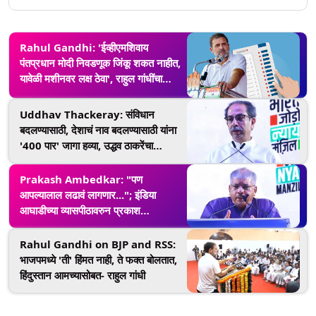
Rahul Gandhi: 'ईव्हीएमशिवाय
पंतप्रधान मोदी निवडणूक जिंकू शकत नाहीत,
यावेळी मशीनवर लक्ष ठेवा', राहुल गांधींचा
निवडणूक आयोग आणि भाजपवर निशाणा
Uddhav Thackeray: संविधान
बदलण्यासाठी, देशाचं नाव बदलण्यासाठी यांना
'400 पार' जागा हव्या, उद्धव ठाकरेंचा
भाजपवर निशाणा
Prakash Ambedkar: "पण
आपल्यालाल लढावं लागणार..."; इंडिया
आघाडीच्या व्यासपीठावरुन प्रकाश
आंबेडकरांचा एल्गार
Rahul Gandhi on BJP and RSS:
भाजपमध्ये 'ती' हिंमत नाही, ते फक्त बोलतात,
हिंदुस्तान आमच्यासोबत- राहुल गांधी