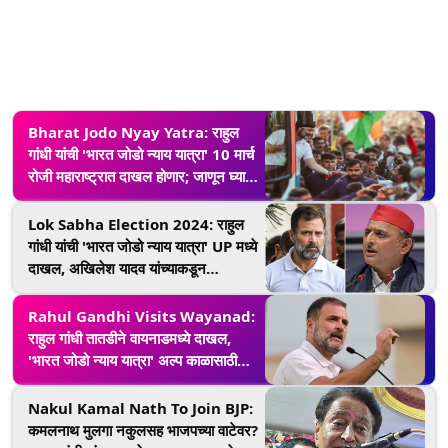
Bharat Jodo Nyay Yatra: राहुल
गांधी यांची 'भारत जोडो न्याय यात्रा' 10 मार्च
रोजी महाराष्ट्रात दाखल होणार; जाणून घ्या
संपूर्ण कार्यक्रम
Lok Sabha Election 2024: राहुल
गांधी यांची 'भारत जोडो न्याय यात्रा' UP मध्ये
दाखल, अखिलेश यादव यांच्याकडून
काँग्रेसला अंतिम ऑफर
Rahul Gandhi Visits Wayanad:
राहुल गांधी तातडीने वायनाडमध्ये दाखल,
'भारत जोडो न्याय यात्रा' अल्प काळासाठी
स्थगित, कारण घ्या जाणून
Nakul Kamal Nath To Join BJP:
कमलनाथ मुलगा नकुलसह भाजपच्या वाटेवर?