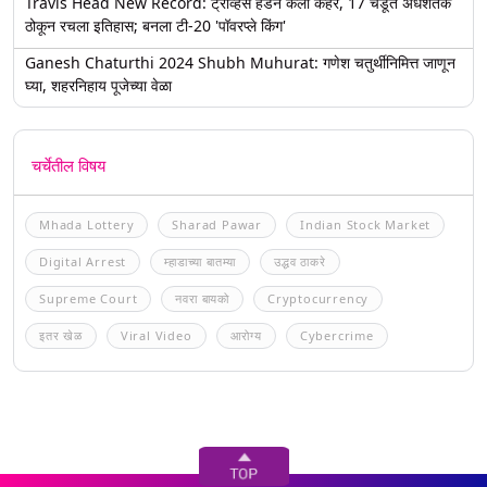
Travis Head New Record: ट्रॅव्हिस हेडने केला कहर, 17 चेंडूत अर्धशतक
ठोकून रचला इतिहास; बनला टी-20 'पॉवरप्ले किंग'
Ganesh Chaturthi 2024 Shubh Muhurat: गणेश चतुर्थीनिमित्त जाणून
घ्या, शहरनिहाय पूजेच्या वेळा
चर्चेतील विषय
Mhada Lottery
Sharad Pawar
Indian Stock Market
Digital Arrest
म्हाडाच्या बातम्या
उद्धव ठाकरे
Supreme Court
नवरा बायको
Cryptocurrency
इतर खेळ
Viral Video
आरोग्य
Cybercrime