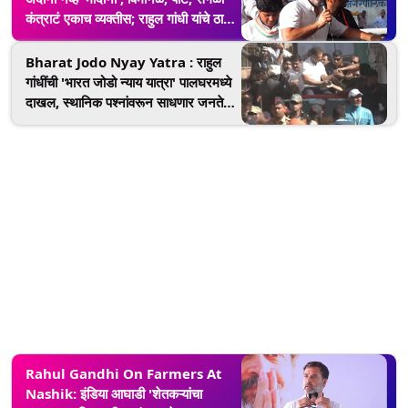
कंत्राटं एकाच व्यक्तीस; राहुल गांधी यांचे ठाणे
येथून टीकास्त्र
Bharat Jodo Nyay Yatra : राहुल
गांधींची 'भारत जोडो न्याय यात्रा' पालघरमध्ये
दाखल, स्थानिक पश्नांवरून साधणार जनतेशी
संवाद
Rahul Gandhi On Farmers At
Nashik: इंडिया आघाडी 'शेतकऱ्यांचा