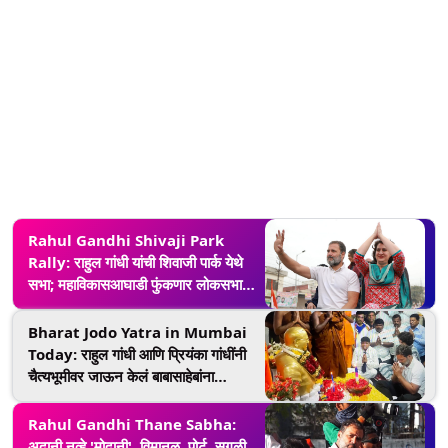
Rahul Gandhi Shivaji Park
Rally: राहुल गांधी यांची शिवाजी पार्क येथे
सभा; महाविकासआघाडी फुंकणार लोकसभा
निवडणुकीचे रणशिंग
Bharat Jodo Yatra in Mumbai
Today: राहुल गांधी आणि प्रियंका गांधींनी
चैत्यभूमीवर जाऊन केलं बाबासाहेबांना
अभिवादन
Rahul Gandhi Thane Sabha:
अदानी नव्हे 'मोदानी', विमानळ, पोर्ट, सगळी