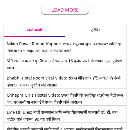
LOAD MORE
ताजी बातमी
ट्रेंडिंग
Nikita Rawal Ranbir Kapoor: रणबीर कपूरच्या जुन्या वक्तव्यावर अभिनेत्री
निकिता रावल आक्रमक, माफी मागण्याची मागणी
SIR अंतर्गत मतदार पुनरीक्षण अर्ज भरल्यास 16 हजार रुपये मिळण्याचा दावा पूर्णपणे
खोटा
Bhabhi Hotel Room Viral Video: सोशल मीडियावर हॉटेलमधील व्हिडिओ
व्हायरल; सायबर सुरक्षेचे मोठे आव्हान
Chhapra Girls Hostel Video: छपरा विद्यार्थिनी वसतिगृह रात्रीच्या भेटीवरून
वाद, प्राचार्यांच्या कारवाईविरोधात विद्यार्थिनींचे आंदोलन
DY Patil Dies: माजी राज्यपाल आणि ज्येष्ठ शिक्षणमहर्षी पद्मश्री डॉ. डी. वाय.
पाटील यांचे वयाच्या 90 व्या वर्षी निधन
मुंबईतील आजची तलावांची पाणीपातळी 4 ऑगस्ट: मुंबईकरांसाठी दिलासादायक बातमी,