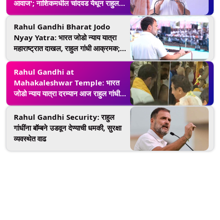
आवाज'; नाशिकमधील चांदवड येथून राहुल
गांधी यांची ग्वाही
Rahul Gandhi Bharat Jodo
Nyay Yatra: भारत जोडो न्याय यात्रा
महाराष्ट्रात दाखल, राहुल गांधी आक्रमक;
काँग्रेस पक्षाचे धोरण स्पष्ट
Rahul Gandhi at
Mahakaleshwar Temple: भारत
जोडो न्याय यात्रा दरम्यान आज राहुल गांधी
पोहचले महाकालेश्वर मंदिरामध्ये (Watch
Video)
Rahul Gandhi Security: राहुल
गांधींना बॉम्बने उडवून देण्याची धमकी, सुरक्षा
व्यवस्थेत वाढ