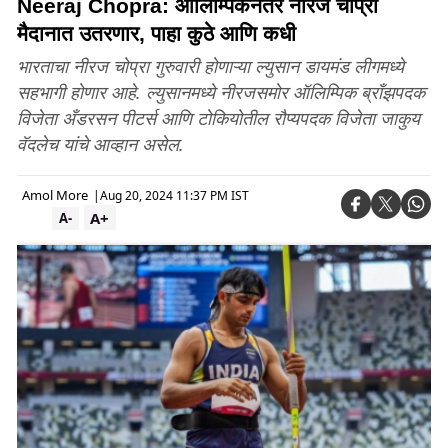
Neeraj Chopra: ऑलिम्पिकनंतर नीरज चोप्रा
मैदानात उतरणार, पाहा कुठे आणि कधी
भारताचा नीरज चोप्रा गुरुवारी होणाऱ्या ल्युसान डायमंड लीगमध्ये
सहभागी होणार आहे. ल्युसानमध्ये नीरजसमोर ऑलिम्पिक ब्राँझपदक
विजेता अँडरसन पीटर्स आणि टोकियोतील रौप्यपदक विजेता जाकुय
वॅदलेच यांचे आव्हान असेल.
Amol More
|
Aug 20, 2024 11:37 PM IST
A+
A-