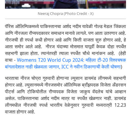
Neeraj Chopra (Photo Credit - X)
पॅरिस ऑलिम्पिकमध्ये पाकिस्तानचा अर्शद नदीम यावेळी गोल्ड मेडल जिंकला
आणि नीरजला रौप्यपदकावर समाधान मानावे लागले. पण आता उतरणार आहे.
नीरजची ही स्पर्धा कधी होणार आहे आणि किती वाजता सुरु होणार आहे, हे
आता समोर आले आहे. नीरज यंदाच्या मोसमात यापूर्वी केवळ दोहा स्पर्धेत
सहभागी झाला होता. त्यानंतरही त्याला स्पर्धेत चौथे मानांकन आहे. (हेही
वाचा -
Womens T20 World Cup 2024: महिला टी-20 विश्वचषक
बांगलादेशात नाही खेळवला जाणार, ICC ने नवीन ठिकाणाची केली घोषणा
)
भारताचा नीरज चोप्रा गुरुवारी होणाऱ्या ल्युसान डायमंड लीगमध्ये सहभागी
होणार आहे. ल्युसानमध्ये नीरजसमोर ऑलिम्पिक ब्राँझपदक विजेता अँडरसन
पीटर्स आणि टोकियोतील रौप्यपदक विजेता जाकुय वॅदलेच यांचे आव्हान
असेल. पाकिस्तानचा अर्शद नदीम मात्र या स्पर्धेत खेळणार नाही. डायमंड
लीगमधील नीरजची स्पर्धा भारतीय वेळेनुसार गुरुवारी मध्यरात्री 12.23
वाजता होणार आहे.