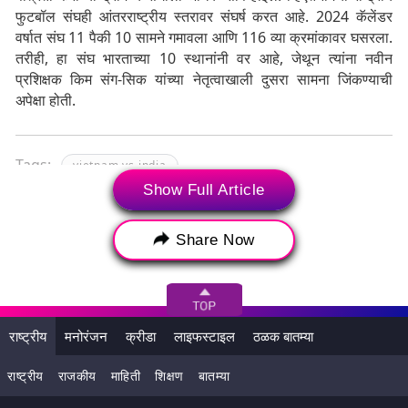
फुटबॉल संघही आंतरराष्ट्रीय स्तरावर संघर्ष करत आहे. 2024 कॅलेंडर
वर्षात संघ 11 पैकी 10 सामने गमावला आणि 116 व्या क्रमांकावर घसरला.
तरीही, हा संघ भारताच्या 10 स्थानांनी वर आहे, जेथून त्यांना नवीन
प्रशिक्षक किम संग-सिक यांच्या नेतृत्वाखाली दुसरा सामना जिंकण्याची
अपेक्षा होती.
Tags:
vietnam vs india
Show Full Article
vietnam national football team vs india national
football team
Share Now
india vs vietnam
stats india football
indian football team
vietnam national football team vs india national
football team timeline
राष्ट्रीय
मनोरंजन
क्रीडा
लाइफस्टाइल
ठळक बातम्या
india national football team friendlies
राष्ट्रीय
राजकीय
माहिती
शिक्षण
बातम्या
india vs vietnam football
ind vs vietnam