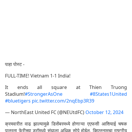
पाहा पोस्ट -
FULL-TIME! Vietnam 1-1 India!
It ends all square at Thien Truong
Stadium!
#StrongerAsOne
#8States1United
#bluetigers
pic.twitter.com/2nqEbp3R39
— NorthEast United FC (@NEUtdFC)
October 12, 2024
क्रमवारीत वाढ झाल्यामुळे डिसेंबरमध्ये होणाऱ्या एएफसी आशियाई चषक
पात्रता फेरीच्या ड्रॉमध्ये संघाला अधिक सोपे होईल. व्हिएतनामचा राष्ट्रीय