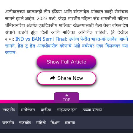
अलीकडच्या काळातही टीम इंडिया आणि बांगलादेश यांच्यात काही रोमांचक
सामने झाले आहेत. 2023 मध्ये, जेव्हा भारतीय महिला संघ आयसीसी महिला
चॅम्पियनशिप अंतर्गत एकदिवसीय मालिका खेळण्यासाठी गेला तेव्हा बांगलादेश
संघाने कडवी झुंज दिली आणि मालिका अनिर्णित राहिली. (हे देखील
वाचा:
IND vs BAN Semi Final: उपांत्य फेरीत भारत-बांगलादेश आमने
सामने, हेड टू हेड आकडेवारीत कोणाचे आहे वर्चस्व? एका क्लिकवर घ्या
जाणून
)
Show Full Article
सर्वांच्या नजरा असतील या दिग्गज खेळाडूंवर
शेफाली वर्मा
Share Now
टीम इंडियाची स्फोटक सलामीवीर फलंदाज शेफाली वर्मा या आशिया चषकात
आतापर्यंत सर्वाधिक धावा करणाऱ्यांमध्ये दुसऱ्या स्थानावर आहे. शेफाली वर्माने
आतापर्यंत या स्पर्धेत 166.1 च्या स्ट्राईक रेटने 158 धावा केल्या आहेत.
शेफाली वर्माने नेपाळविरुद्ध 81 धावांची शानदार खेळी केली.
राष्ट्रीय
मनोरंजन
क्रीडा
लाइफस्टाइल
ठळक बातम्या
राष्ट्रीय
राजकीय
माहिती
शिक्षण
बातम्या