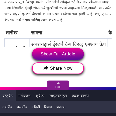
वाजल्यापासून गेबरहा येथील सेंट जॉर्ज ओव्हल स्टेडियमवर खेळवला जाईल.
अशा स्थितीत दोन्ही संघांमध्ये चुरशीची स्पर्धा पाहायला मिळू शकते. या स्पर्धेत
सनरायझर्स इस्टर्न केपची कमान एडन मार्करामच्या हाती आहे. तर, एमआय
केपटाऊनचे नेतृत्व राशिद खान करत आहे.
तारीख
सामना
वेळ
सनरायझर्स ईस्टर्न केप विरुद्ध एमआय केप
9 जानेवारी
रात
टाउन
Show Full Article
डर्बन सुपर जायंट्स विरुद्ध प्रिटोरिया
10 जानेवारी
रात
Share Now
कॅपिटल्स
सं
11 जानेवारी
पार्ल रॉयल्स विरुद्ध सनरायझर्स इस्टर्न केप
वाज
राष्ट्रीय
मनोरंजन
क्रीडा
लाइफस्टाइल
ठळक बातम्या
जॉबर्ग सुपर किंग्स विरुद्ध एमआय केप
राष्ट्रीय
राजकीय
माहिती
शिक्षण
बातम्या
रात
टाउन