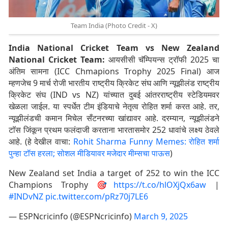
Team India (Photo Credit - X)
India National Cricket Team vs New Zealand
National Cricket Team:
आयसीसी चॅम्पियन्स ट्रॉफी 2025 चा
अंतिम सामना (ICC Chmapions Trophy 2025 Final) आज
म्हणजेच 9 मार्च रोजी भारतीय राष्ट्रीय क्रिकेट संघ आणि न्यूझीलंड राष्ट्रीय
क्रिकेट संघ (IND vs NZ) यांच्यात दुबई आंतरराष्ट्रीय स्टेडियमवर
खेळला जाईल. या स्पर्धेत टीम इंडियाचे नेतृत्व रोहित शर्मा करत आहे. तर,
न्यूझीलंडची कमान मिचेल सँटनरच्या खांद्यावर आहे. दरम्यान, न्यूझीलंडने
टाॅस जिंकून प्रथम फलंदाजी करताना भारतासमोर 252 धावांचे लक्ष्य ठेवले
आहे. (हे देखील वाचा:
Rohit Sharma Funny Memes: रोहित शर्मा
पुन्हा टॉस हरला; सोशल मीडियावर मजेदार मीम्सचा पाऊस
)
New Zealand set India a target of 252 to win the ICC
Champions Trophy 🎯
https://t.co/hlOXjQx6aw
|
#INDvNZ
pic.twitter.com/pRz70j7LE6
— ESPNcricinfo (@ESPNcricinfo)
March 9, 2025