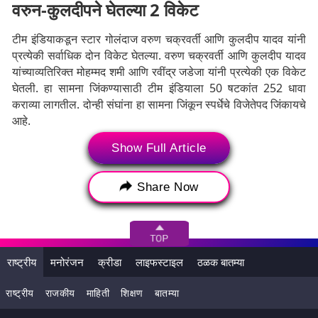
वरुन-कुलदीपने घेतल्या 2 विकेट
टीम इंडियाकडून स्टार गोलंदाज वरुण चक्रवर्ती आणि कुलदीप यादव यांनी
प्रत्येकी सर्वाधिक दोन विकेट घेतल्या. वरुण चक्रवर्ती आणि कुलदीप यादव
यांच्याव्यतिरिक्त मोहम्मद शमी आणि रवींद्र जडेजा यांनी प्रत्येकी एक विकेट
घेतली. हा सामना जिंकण्यासाठी टीम इंडियाला 50 षटकांत 252 धावा
कराव्या लागतील. दोन्ही संघांना हा सामना जिंकून स्पर्धेचे विजेतेपद जिंकायचे
आहे.
Show Full Article
Tags:
India
Rohit Sharma
Shubman Gill
Share Now
Virat Kohli
Shreyas Iyer
Axar Patel
KL Rahul
Hardik Pandya
Ravindra Jadeja
Mohammed Shami
Kuldeep Yadav
राष्ट्रीय
मनोरंजन
क्रीडा
लाइफस्टाइल
ठळक बातम्या
Varun Chakaravarthy
Washington Sundar
राष्ट्रीय
राजकीय
माहिती
शिक्षण
बातम्या
Arshdeep Singh
Harshit Rana
Rishabh Pant