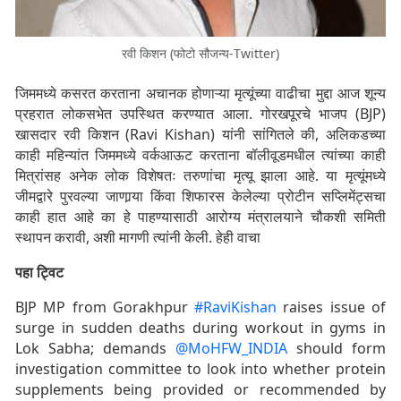
रवी किशन (फोटो सौजन्य-Twitter)
जिममध्ये कसरत करताना अचानक होणाऱ्या मृत्यूंच्या वाढीचा मुद्दा आज शून्य
प्रहरात लोकसभेत उपस्थित करण्यात आला. गोरखपूरचे भाजप (BJP)
खासदार रवी किशन (Ravi Kishan) यांनी सांगितले की, अलिकडच्या
काही महिन्यांत जिममध्ये वर्कआऊट करताना बॉलीवूडमधील त्यांच्या काही
मित्रांसह अनेक लोक विशेषतः तरुणांचा मृत्यू झाला आहे. या मृत्यूंमध्ये
जीमद्वारे पुरवल्या जाणार्‍या किंवा शिफारस केलेल्या प्रोटीन सप्लिमेंट्सचा
काही हात आहे का हे पाहण्यासाठी आरोग्य मंत्रालयाने चौकशी समिती
स्थापन करावी, अशी मागणी त्यांनी केली. हेही वाचा
पहा ट्विट
BJP MP from Gorakhpur
#RaviKishan
raises issue of
surge in sudden deaths during workout in gyms in
Lok Sabha; demands
@MoHFW_INDIA
should form
investigation committee to look into whether protein
supplements being provided or recommended by