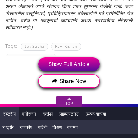
अथवा लेखकाने त्याचे संपादन किंवा त्यात सुधारणा केलेली नाही. सदर
पोस्टमधील वस्तुस्थिती, प्रतिक्रियामधून लेटेस्टलीची मते प्रतिबिंबित होत
नाहीत. तसेच या मजकूराची जबाबदारी अथवा उत्तरदायीत्व लेटेस्टली
स्वीकारत नाही.)
Tags:
Lok Sabha
Ravi Kishan
Ravi Kishan Statement
Show Full Article
Share Now
राष्ट्रीय
मनोरंजन
क्रीडा
लाइफस्टाइल
ठळक बातम्या
राष्ट्रीय
राजकीय
माहिती
शिक्षण
बातम्या