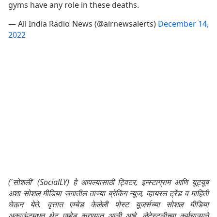
gyms have any role in these deaths.
— All India Radio News (@airnewsalerts)
December 14,
2022
('सोशली' (SocialLY) हे आपल्यासाठी ट्विटर, इन्स्टाग्राम आणि यूट्यूब
अशा सोशल मीडिया जगातील ताज्या ब्रेकिंग न्यूज, व्हायरल ट्रेंड व माहिती
घेऊन येते. वृत्तात एम्बेड केलेली पोस्ट यूजर्सच्या सोशल मीडिया
अकाऊंटमधून थेट एम्बेड करण्यात आली आहे. लेटेस्टलीच्या कर्मचाऱ्याने