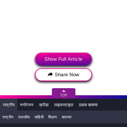
Show Full Article
Share Now
Tags:
crime
Murder Case
Step Mother
Step Mother Arrested
Step Son Murder
राष्ट्रीय
मनोरंजन
क्रीडा
लाइफस्टाइल
ठळक बातम्या
Tuljapur
Tuljapur Crime
सावत्र मुलाची हत्या
राष्ट्रीय
राजकीय
माहिती
शिक्षण
बातम्या
हत्या