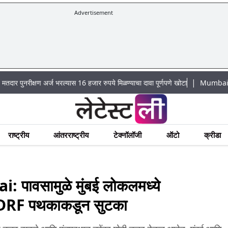
Advertisement
|
ीक्षण अर्ज भरल्यास 16 हजार रुपये मिळण्याचा दावा पूर्णपणे खोटा
Mumbai Lake Water 
राष्ट्रीय
आंतरराष्ट्रीय
टेक्नॉलॉजी
ऑटो
क्रीडा
ावसामुळे मुंबई लोकलमध्ये
NDRF पथकाकडून सुटका