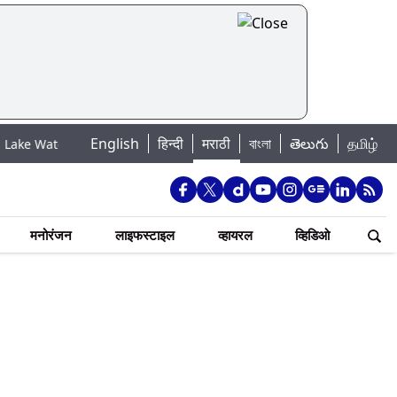
English
हिन्दी
मराठी
বাংলা
తెలుగు
தமிழ்
Levels: मुंबई पाणीपुरवठा अपडेट: शहरातील 7 तलावांमधील जलसाठा 88.93 टक्क्यांवर
मनोरंजन
लाइफस्टाइल
व्हायरल
व्हिडिओ