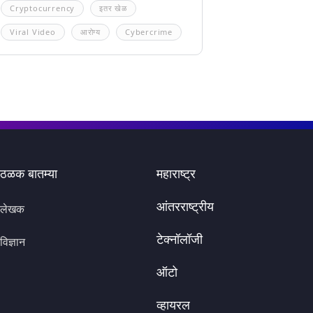
Cryptocurrency
इतर खेळ
Viral Video
आरोग्य
Cybercrime
ठळक बातम्या
महाराष्ट्र
आंतरराष्ट्रीय
लेखक
टेक्नॉलॉजी
विज्ञान
ऑटो
व्हायरल