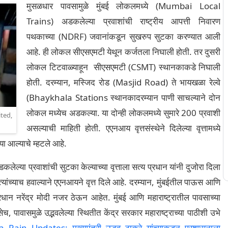
मुसळधार पावसामुळे मुंबई लोकलमध्ये (Mumbai Local
Trains) अडकलेल्या प्रवाशांची राष्ट्रीय आपत्ती निवारण
पथकाच्या (NDRF) जवानांकडून सुखरुप सुटका करण्यात आली
आहे. ही लोकल सीएसएमटी येथून कर्जतला निघाली होती. तर दुसरी
लोकल टिटवाळ्याहून सीएसएमटी (CSMT) स्थानकाकडे निघाली
होती. दरम्यान, मस्जिद रोड (Masjid Road) ते भायखळा रेल्वे
(Bhaykhala Stations स्थानकादरम्यान पाणी साचल्याने दोन
लोकल मध्येच अडकल्या. या दोन्ही लोकलमध्ये सुमारे 200 प्रवाशी
ted,
असल्याची माहिती होती. एएनआय वृत्तसंस्थेने दिलेल्या वृत्तामध्ये
ा आल्याचे म्हटले आहे.
्या प्रवाशांची सुटका केल्याच्या वृत्ताला सत्य प्रधान यांनी दुजोरा दिला
ांच्याच हवाल्याने एएनआयने वृत्त दिले आहे. दरम्यान, मुंबईतील पाऊस आणि
्रधान नरेंद्र मोदी नजर ठेऊन आहेत. मुंबई आणि महाराष्ट्रातील पावसाच्या
सेच, पावासमुळे उद्भवलेल्या स्थितीत केंद्र सरकार महाराष्ट्राच्या पाठीशी उभे
ain Updates: मुख्यमंत्री उद्धव ठाकरे यांच्याकडून प्रशासनाला