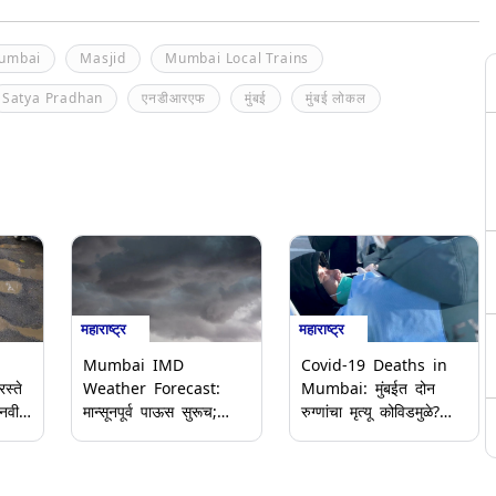
Mumbai
Masjid
Mumbai Local Trains
Satya Pradhan
एनडीआरएफ
मुंबई
मुंबई लोकल
महाराष्ट्र
महाराष्ट्र
Mumbai IMD
Covid-19 Deaths in
स्ते
Weather Forecast:
Mumbai: मुंबईत दोन
 नवीन
मान्सूनपूर्व पाऊस सुरूच;
रुग्णांचा मृत्यू कोविडमुळे?
मुंबई, ठाणे आणि रायगडसाठी
नेमके कारण काय? बीएमसीने
े
Yellow Alert; जाणून घ्या
दिली महिती, घ्या जाणून
आयएमडी हवामान अंदाज