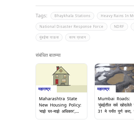
Tags:
Bhaykhala Stations
Heavy Rains In 
National Disaster Response Force
NDRF
मुंबईचा पाऊस
सत्य प्रधान
संबंधित बातम्या
महाराष्ट्र
महाराष्ट्र
Maharashtra State
Mumbai Roads:
New Housing Policy:
'मुंबईतील सर्व खोदलेले र
'माझे घर-माझे अधिकार',
31 मे पर्यंत पूर्ण करा,
राज्याचे नवीन गृहनिर्माण
रस्त्यांचे काम नको';
धोरण जाहीर; राज्य
Ashish Shelar यांच
मंत्रिमंडळ बैठकीत महत्त्वाचे
बीएमसीला निर्देश