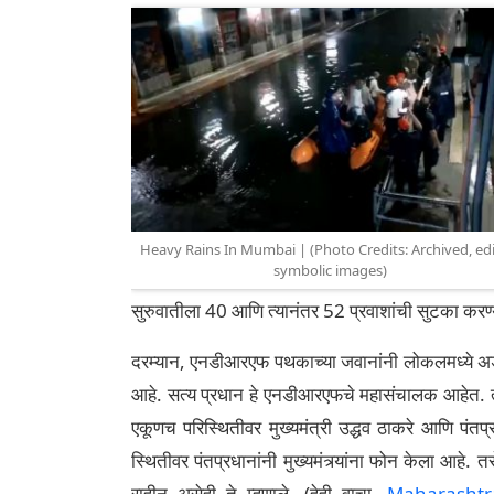
Heavy Rains In Mumbai | (Photo Credits: Archived, edi
symbolic images)
सुरुवातीला 40 आणि त्यानंतर 52 प्रवाशांची सुटका करण्य
दरम्यान, एनडीआरएफ पथकाच्या जवानांनी लोकलमध्ये अडकलेल
आहे. सत्य प्रधान हे एनडीआरएफचे महासंचालक आहेत. त्य
एकूणच परिस्थितीवर मुख्यमंत्री उद्धव ठाकरे आणि पंतप
स्थितीवर पंतप्रधानांनी मुख्यमंत्र्यांना फोन केला आहे. त
राहीन असेही ते म्हणाले. (हेही वाचा,
Maharashtra R