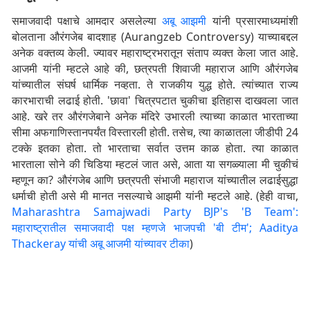
समाजवादी पक्षाचे आमदार असलेल्या
अबू आझमी
यांनी प्रसारमाध्यमांशी
बोलताना औरंगजेब बादशाह (Aurangzeb Controversy) याच्याबद्दल
अनेक वक्तव्य केली. ज्यावर महाराष्ट्रभरातून संताप व्यक्त केला जात आहे.
आजमी यांनी म्हटले आहे की, छत्रपती शिवाजी महाराज आणि औरंगजेब
यांच्यातील संघर्ष धार्मिक नव्हता. ते राजकीय युद्ध होते. त्यांच्यात राज्य
कारभाराची लढाई होती. 'छावा' चित्रपटात चुकीचा इतिहास दाखवला जात
आहे. खरे तर औरंगजेबाने अनेक मंदिरे उभारली त्याच्या काळात भारताच्या
सीमा अफगाणिस्तानपर्यंत विस्तारली होती. तसेच, त्या काळातला जीडीपी 24
टक्के इतका होता. तो भारताचा सर्वात उत्तम काळ होता. त्या काळात
भारताला सोने की चिडिया म्हटलं जात असे, आता या सगळ्याला मी चुकीचं
म्हणून का? औरंगजेब आणि छत्रपती संभाजी महाराज यांच्यातील लढाईसुद्धा
धर्माची होती असे मी मानत नसल्याचे आझमी यांनी म्हटले आहे. (हेही वाचा,
Maharashtra Samajwadi Party BJP's 'B Team':
महाराष्ट्रातील समाजवादी पक्ष म्हणजे भाजपची 'बी टीम'; Aaditya
Thackeray यांची अबू आजमी यांच्यावर टीका
)