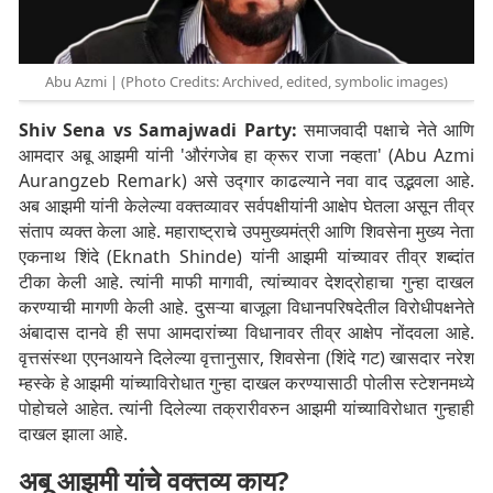
Abu Azmi | (Photo Credits: Archived, edited, symbolic images)
Shiv Sena vs Samajwadi Party:
समाजवादी पक्षाचे नेते आणि
आमदार अबू आझमी यांनी 'औरंगजेब हा क्रूर राजा नव्हता' (Abu Azmi
Aurangzeb Remark) असे उद्गार काढल्याने नवा वाद उद्भवला आहे.
अब आझमी यांनी केलेल्या वक्तव्यावर सर्वपक्षीयांनी आक्षेप घेतला असून तीव्र
संताप व्यक्त केला आहे. महाराष्ट्राचे उपमुख्यमंत्री आणि शिवसेना मुख्य नेता
एकनाथ शिंदे (Eknath Shinde) यांनी आझमी यांच्यावर तीव्र शब्दांत
टीका केली आहे. त्यांनी माफी मागावी, त्यांच्यावर देशद्रोहाचा गुन्हा दाखल
करण्याची मागणी केली आहे. दुसऱ्या बाजूला विधानपरिषदेतील विरोधीपक्षनेते
अंबादास दानवे ही सपा आमदारांच्या विधानावर तीव्र आक्षेप नोंदवला आहे.
वृत्तसंस्था एएनआयने दिलेल्या वृत्तानुसार, शिवसेना (शिंदे गट) खासदार नरेश
म्हस्के हे आझमी यांच्याविरोधात गुन्हा दाखल करण्यासाठी पोलीस स्टेशनमध्ये
पोहोचले आहेत. त्यांनी दिलेल्या तक्रारीवरुन आझमी यांच्याविरोधात गुन्हाही
दाखल झाला आहे.
अबू आझमी यांचे वक्तव्य काय?