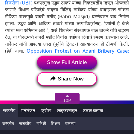
शिवसेना (UBT)
पक्षप्रमुख उद्धव ठाकरे यांच्या निकटवर्तीय म्हणून ओळखले
जाणारे विधान परिषदेचे सदस्य मिलिंद नार्वेकर यांच्या वादग्रस्त सोशल
मीडिया पोस्टमुळे बाबरी मशीद (Babri Masjid) घटणेवरुन वाद निर्माण
झाला. उद्धव आणि आदित्य ठाकरे यांच्या छायाचित्रांसह, 'ज्यांनी हे केले
त्यांचा मला अभिमान आहे ", असे शिवसेना संस्थापक बाळ ठाकरे यांचे उद्धरण
देत, या पोस्टमध्ये बाबरी मशीद विध्वंस वर्धापन दिनाचे स्मरण करण्यात आले.
नार्वेकर यांनी आपल्या एक्स (पुर्वीचे ट्विटर) खात्यावरुन ही टीप्पणी केली.
(हेही वाचा,
Opposition Protest on Adani Bribery Case:
'मोदी-अदानी एक है' विरोधकांचे आंदोलन, तृणमूल काँग्रेस काहीसा दूरच
)
Show Full Article
बाबरीच्या फोटोवरुन वाद
Share Now
सपाचा भक्कम प्रतिसादः अबू आझमी यांनी शिवसेना (यूबीटी) वर टीका
करताना म्हटले, "बाबरी मशीद उद्ध्वस्त करणाऱ्यांचे अभिनंदन करणारी पोस्ट
ठाकरे गटाकडून करण्यात आली होती. असे असेल तर, आपण त्यांच्याबरोबर
का राहायचे? जर एमव्हीएमधील कोणी ही भाषा बोलत असेल तर ते भाजपपेक्षा
वेगळे कसे आहेत? अशा वक्तव्यांशी आपण जुळवून घेऊ शकतो की नाही हे
राष्ट्रीय
मनोरंजन
क्रीडा
लाइफस्टाइल
ठळक बातम्या
काँग्रेसने ठरवायला हवे, असेही ते म्हणाले.
राष्ट्रीय
राजकीय
माहिती
शिक्षण
बातम्या