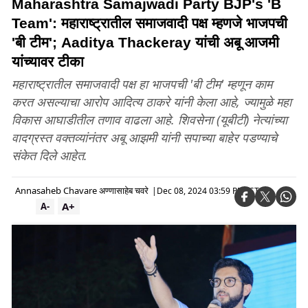
Maharashtra Samajwadi Party BJP's 'B
Team': महाराष्ट्रातील समाजवादी पक्ष म्हणजे भाजपची
'बी टीम'; Aaditya Thackeray यांची अबू आजमी
यांच्यावर टीका
महाराष्ट्रातील समाजवादी पक्ष हा भाजपची 'बी टीम' म्हणून काम
करत असल्याचा आरोप आदित्य ठाकरे यांनी केला आहे, ज्यामुळे महा
विकास आघाडीतील तणाव वाढला आहे. शिवसेना (यूबीटी) नेत्यांच्या
वादग्रस्त वक्तव्यांनंतर अबू आझमी यांनी सपाच्या बाहेर पडण्याचे
संकेत दिले आहेत.
Annasaheb Chavare अण्णासाहेब चवरे
|
Dec 08, 2024 03:59 PM IST
A+
A-