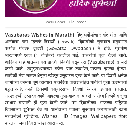
Vasu Baras | File Image
Vasubaras Wishes in Marathi
: हिंदू धर्मीयांचा सर्वात मोठा आणि
आनंदाचा सण म्हणजे दिवाळी (Diwali). दिवाळीची सुरूवात वसुबारस
अर्थात गोवत्स द्वादशी (Govatsa Dwadashi) ने होते. ग्रामीण
भारतामध्ये आज (1 नोव्हेंबर) घरातील गाई, वासरांची पूजा केली जाते.
आश्विन महिन्यातल्या वद्य द्वादशी दिवशी वसूबारस (Vasubaras) साजरी
केली जाते. समुद्रमंथनाच्या वेळेस पाच कामधेनू उत्पन्न झाल्या होत्या.
त्यापैकी नंदा नामक धेनूला उद्देशून वसुबारस व्रत केले जाते. या दिवशी अनेक
जन्मांच्या कामना पूर्ण व्हाव्यात याकरिता वासरासहित गायीची पूजा करण्याची
पद्धत आहे. काही ठिकाणी वसुबारसच्या दिवशी स्त्रिया उपवास करतात.
भरपूर कृषी उत्पादन व्हावे, आपल्या मुला-बाळांना चांगले आरोग्य मिळावे व सुख
लाभावे यासाठी ही पूजा केली जाते. मग दिवाळीच्या आजच्या पहिल्या
दिवसाच्या शुभेच्छा देत या आनंदाच्या पर्वाला सुरूवात करण्यासाठी खास
मराठमोळी ग्रीटिंग्स, Wishes, HD Images, Wallpapers शेअर
करत आजचा दिवस थोडा खास करा.