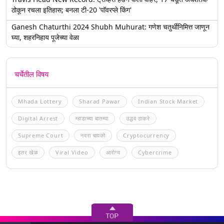
ठोकून रचला इतिहास; बनला टी-20 'पॉवरप्ले किंग'
Ganesh Chaturthi 2024 Shubh Muhurat: गणेश चतुर्थीनिमित्त जाणून
घ्या, शहरनिहाय पूजेच्या वेळा
चर्चेतील विषय
Mhada Lottery
Sharad Pawar
Indian Stock Market
Digital Arrest
म्हाडाच्या बातम्या
उद्धव ठाकरे
Supreme Court
नवरा बायको
Cryptocurrency
इतर खेळ
Viral Video
आरोग्य
Cybercrime