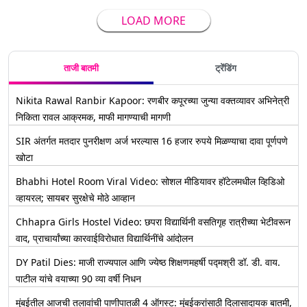
LOAD MORE
ताजी बातमी
ट्रेंडिंग
Nikita Rawal Ranbir Kapoor: रणबीर कपूरच्या जुन्या वक्तव्यावर अभिनेत्री
निकिता रावल आक्रमक, माफी मागण्याची मागणी
SIR अंतर्गत मतदार पुनरीक्षण अर्ज भरल्यास 16 हजार रुपये मिळण्याचा दावा पूर्णपणे
खोटा
Bhabhi Hotel Room Viral Video: सोशल मीडियावर हॉटेलमधील व्हिडिओ
व्हायरल; सायबर सुरक्षेचे मोठे आव्हान
Chhapra Girls Hostel Video: छपरा विद्यार्थिनी वसतिगृह रात्रीच्या भेटीवरून
वाद, प्राचार्यांच्या कारवाईविरोधात विद्यार्थिनींचे आंदोलन
DY Patil Dies: माजी राज्यपाल आणि ज्येष्ठ शिक्षणमहर्षी पद्मश्री डॉ. डी. वाय.
पाटील यांचे वयाच्या 90 व्या वर्षी निधन
मुंबईतील आजची तलावांची पाणीपातळी 4 ऑगस्ट: मुंबईकरांसाठी दिलासादायक बातमी,