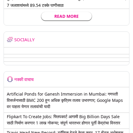
7 जलाशयांमध्ये 89.54 टक्के पाणीसाठा
READ MORE
SOCIALLY
नक्की वाचाच
Artificial Ponds for Ganesh Immersion in Mumbai: गणपती
विसर्जनासाठी BMC 200 हून अधिक कृत्रिम तलाव उभारणार; Google Maps
वर पाहता येणार तलावांची यादी
Flipkart To Create Jobs: फ्लिपकार्ट आगामी Big Billion Days Sale
साठी निर्माण करणार 1 लाख नोकऱ्या; संपूर्ण भारतभर होणार पूर्ती केंद्रांचा विस्तार
Travis Head New Record: ट्रॅव्हिस हेडने केला कहर, 17 चेंडूत अर्धशतक