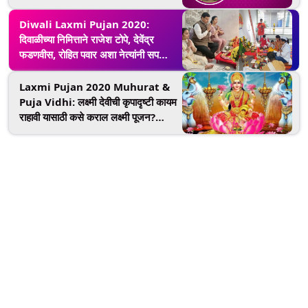
द्वादशीचा दिवस
Diwali Laxmi Pujan 2020:
दिवाळीच्या निमित्ताने राजेश टोपे, देवेंद्र
फडणवीस, रोहित पवार अशा नेत्यांनी सपत्निक
केली लक्ष्मीपूजा (See Photo)
Laxmi Pujan 2020 Muhurat &
Puja Vidhi: लक्ष्मी देवीची कृपादृष्टी कायम
राहावी यासाठी कसे कराल लक्ष्मी पूजन?
जाणून घ्या शुभ मुहूर्त आणि पूजा विधी