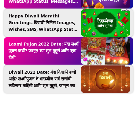
WhatsApp Status, Messages,
Greetings द्वारा शेअर करत साजरा करा
दीपोत्सव
Happy Diwali Marathi
Greetings: दिवाळी निमित्त Images,
Wishes, SMS, WhatsApp Status
च्या माध्यमातून द्या खास मंगलमय दिवसाच्या
शुभेच्छा!
Laxmi Pujan 2022 Date: यंदा लक्ष्मी
पूजन कधी? जाणून घ्या शुभ मुहूर्त आणि पूजा
विधी
Diwali 2022 Date: यंदा दिवाळी कधी
आहे? लक्ष्मीपुजन ते भाऊबीज सर्व सणांची
सविस्तर माहिती आणि शुभ मुहूर्त, जाणून घ्या