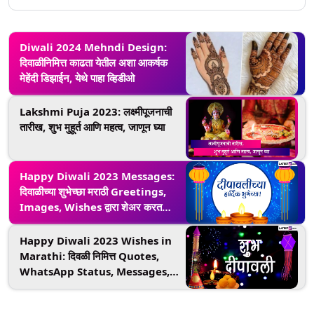
Diwali 2024 Mehndi Design:
दिवाळीनिमित्त काढता येतील अशा आकर्षक
मेहेंदी डिझाईन, येथे पाहा व्हिडीओ
Lakshmi Puja 2023: लक्ष्मीपूजनाची
तारीख, शुभ मुहूर्त आणि महत्व, जाणून घ्या
Happy Diwali 2023 Messages:
दिवाळीच्या शुभेच्छा मराठी Greetings,
Images, Wishes द्वारा शेअर करत
आनंद करा द्विगुणीत
Happy Diwali 2023 Wishes in
Marathi: दिवळी निमित्त Quotes,
WhatsApp Status, Messages,
Greetings शेअर करत आप्तेष्ठांना द्या
दीपावलीच्या शुभेच्छा