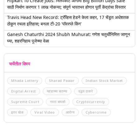
Flipkart To Create Jobs: फ्लिपकार्ट आगामी Big Billion Days Sale
साठी निर्माण करणार 1 लाख नोकऱ्या; संपूर्ण भारतभर होणार पूर्ती केंद्रांचा विस्तार
Travis Head New Record: ट्रॅव्हिस हेडने केला कहर, 17 चेंडूत अर्धशतक
ठोकून रचला इतिहास; बनला टी-20 'पॉवरप्ले किंग'
Ganesh Chaturthi 2024 Shubh Muhurat: गणेश चतुर्थीनिमित्त जाणून
घ्या, शहरनिहाय पूजेच्या वेळा
चर्चेतील विषय
Mhada Lottery
Sharad Pawar
Indian Stock Market
Digital Arrest
म्हाडाच्या बातम्या
उद्धव ठाकरे
Supreme Court
नवरा बायको
Cryptocurrency
इतर खेळ
Viral Video
आरोग्य
Cybercrime