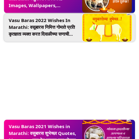
Images, Wallpapers,
Greetings च्या माध्यमातून मित्र-
परिवारास द्या मंगलमय दिवसाच्या शुभेच्छा!
Vasu Baras 2022 Wishes In
Marathi: वसूबारस निमित्त गोमाते प्रति
कृतज्ञता व्यक्त करत दिवाळीच्या सणाची
सुरूवात करण्यासाठी WhatsApp
Status, Messages!
Vasu Baras 2021 Wishes in
Marathi: वसुबारस शुभेच्छा Quotes,