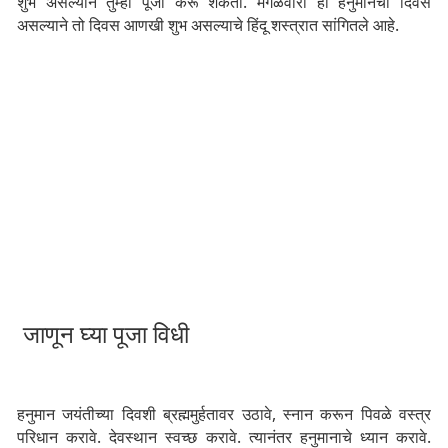
शुभ असल्याने तुम्ही पूजा करू शकता. मंगळवारी हा हनुमानचा दिवस
असल्याने तो दिवस आणखी शुभ असल्याचे हिंदू शस्त्रात सांगितले आहे.
जाणून घ्या पूजा विधी
हनुमान जयंतीच्या दिवशी ब्रह्ममुर्हतावर उठावे, स्नान करून पिवळे वस्त्र
परिधान करावे. देवस्थान स्वच्छ करावे. त्यानंतर हनुमानाचे ध्यान करावे.