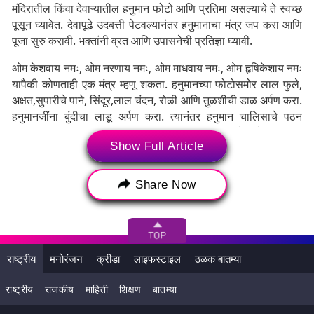
मंदिरातील किंवा देवाऱ्यातील हनुमान फोटो आणि प्रतिमा असल्याचे ते स्वच्छ
पूसून घ्यावेत. देवापूढे उदबत्ती पेटवल्यानंतर हनुमानाचा मंत्र जप करा आणि
पूजा सुरु करावी. भक्तांनी व्रत आणि उपासनेची प्रतिज्ञा घ्यावी.
ओम केशवाय नमः, ओम नरणाय नमः, ओम माधवाय नमः, ओम हृषिकेशाय नमः
यापैकी कोणताही एक मंत्र म्हणू शकता. हनुमानच्या फोटोसमोर लाल फुले,
अक्षत,सुपारीचे पाने, सिंदूर,लाल चंदन, रोळी आणि तुळशीची डाळ अर्पण करा.
हनुमानजींना बुंदीचा लाडू अर्पण करा. त्यानंतर हनुमान चालिसाचे पठन
किंवा सुंदरकांड पाठ करा. त्यानंतर हनुमानजीच्या आरतीने पूजेची सांगता
Show Full Article
करा.
Share Now
राष्ट्रीय
मनोरंजन
क्रीडा
लाइफस्टाइल
ठळक बातम्या
राष्ट्रीय
राजकीय
माहिती
शिक्षण
बातम्या