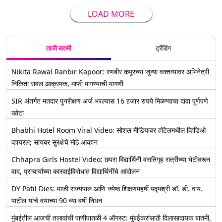
LOAD MORE
ताजी बातमी
ट्रेंडिंग
Nikita Rawal Ranbir Kapoor: रणबीर कपूरच्या जुन्या वक्तव्यावर अभिनेत्री
निकिता रावल आक्रमक, माफी मागण्याची मागणी
SIR अंतर्गत मतदार पुनरीक्षण अर्ज भरल्यास 16 हजार रुपये मिळण्याचा दावा पूर्णपणे
खोटा
Bhabhi Hotel Room Viral Video: सोशल मीडियावर हॉटेलमधील व्हिडिओ
व्हायरल; सायबर सुरक्षेचे मोठे आव्हान
Chhapra Girls Hostel Video: छपरा विद्यार्थिनी वसतिगृह रात्रीच्या भेटीवरून
वाद, प्राचार्यांच्या कारवाईविरोधात विद्यार्थिनींचे आंदोलन
DY Patil Dies: माजी राज्यपाल आणि ज्येष्ठ शिक्षणमहर्षी पद्मश्री डॉ. डी. वाय.
पाटील यांचे वयाच्या 90 व्या वर्षी निधन
मुंबईतील आजची तलावांची पाणीपातळी 4 ऑगस्ट: मुंबईकरांसाठी दिलासादायक बातमी,