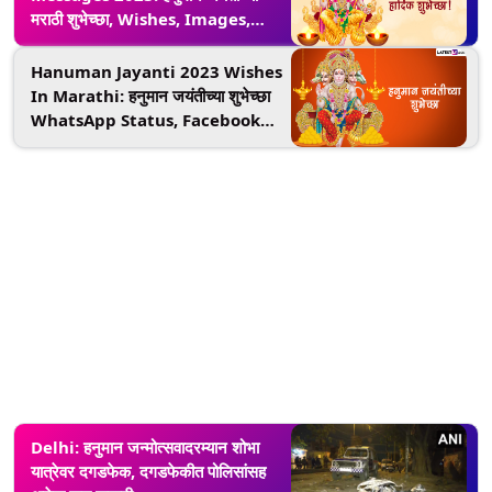
मराठी शुभेच्छा, Wishes, Images,
Whatsapp Status शेअर करून
साजरा करा बजरंगबलीचा जन्मोत्सव
Hanuman Jayanti 2023 Wishes
In Marathi: हनुमान जयंतीच्या शुभेच्छा
WhatsApp Status, Facebook
Messages द्वारा शेअर करत साजरा करा
हनुमान जन्मोत्सव
Delhi: हनुमान जन्मोत्सवादरम्यान शोभा
यात्रेवर दगडफेक, दगडफेकीत पोलिसांसह