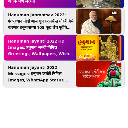
अनेक जण जखमी
Hanuman Janmotsav 2022:
पंतप्रधान मोदी आज गुजरातमधील मोरबी येथे
करणार हनुमानाच्या 108 फूट उंच मूर्तीचे
अनावरण
Hanuman Jayanti 2022 HD
Images: हनुमान जयंती निमित्त
Greetings, Wallpapers, Wishes
शेअर करत साजरा करा अंजनी सूत
बजरंगबलीचा जन्मोत्सव
Hanuman Jayanti 2022
Messages: हनुमान जयंती निमित्त
Images, WhatsApp Status,
Wishes, Greetings द्वारे द्या खास
मराठी शुभेच्छा!