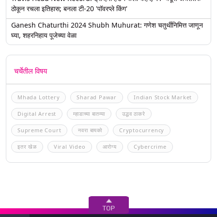
ठोकून रचला इतिहास; बनला टी-20 'पॉवरप्ले किंग'
Ganesh Chaturthi 2024 Shubh Muhurat: गणेश चतुर्थीनिमित्त जाणून
घ्या, शहरनिहाय पूजेच्या वेळा
चर्चेतील विषय
Mhada Lottery
Sharad Pawar
Indian Stock Market
Digital Arrest
म्हाडाच्या बातम्या
उद्धव ठाकरे
Supreme Court
नवरा बायको
Cryptocurrency
इतर खेळ
Viral Video
आरोग्य
Cybercrime