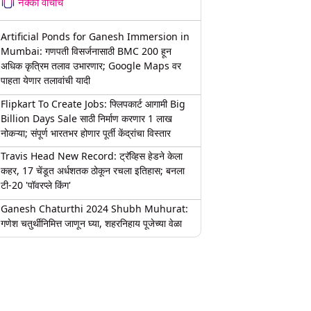
नक्की वाचाच
Artificial Ponds for Ganesh Immersion in
Mumbai: गणपती विसर्जनासाठी BMC 200 हून
अधिक कृत्रिम तलाव उभारणार; Google Maps वर
पाहता येणार तलावांची यादी
Flipkart To Create Jobs: फ्लिपकार्ट आगामी Big
Billion Days Sale साठी निर्माण करणार 1 लाख
नोकऱ्या; संपूर्ण भारतभर होणार पूर्ती केंद्रांचा विस्तार
Travis Head New Record: ट्रॅव्हिस हेडने केला
कहर, 17 चेंडूत अर्धशतक ठोकून रचला इतिहास; बनला
टी-20 'पॉवरप्ले किंग'
Ganesh Chaturthi 2024 Shubh Muhurat:
गणेश चतुर्थीनिमित्त जाणून घ्या, शहरनिहाय पूजेच्या वेळा