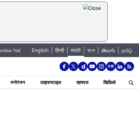
English
हिन्दी
मराठी
বাংলা
తెలుగు
தமிழ்
मुंबईतील तलावांमधील आजची पाणी पातळी, 7 जलाशयांत 88.41 टक्के जलसाठा जमा
मनोरंजन
लाइफस्टाइल
व्हायरल
व्हिडिओ