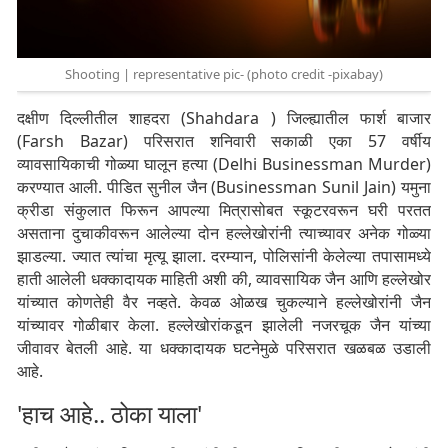
Shooting | representative pic- (photo credit -pixabay)
दक्षीण दिल्लीतील शाहदरा (Shahdara ) जिल्ह्यातील फार्श बाजार
(Farsh Bazar) परिसरात शनिवारी सकाळी एका 57 वर्षीय
व्यावसायिकाची गोळ्या घालून हत्या (Delhi Businessman Murder)
करण्यात आली. पीडित सुनील जैन (Businessman Sunil Jain) यमुना
क्रीडा संकुलात फिरून आपल्या मित्रासोबत स्कूटरवरून घरी परतत
असताना दुचाकीवरून आलेल्या दोन हल्लेखोरांनी त्याच्यावर अनेक गोळ्या
झाडल्या. ज्यात त्यांचा मृत्यू झाला. दरम्यान, पोलिसांनी केलेल्या तपासामध्ये
हाती आलेली धक्कादायक माहिती अशी की, व्यावसायिक जैन आणि हल्लेखोर
यांच्यात कोणतेही वैर नव्हते. केवळ ओळख चुकल्याने हल्लेखोरांनी जैन
यांच्यावर गोळीबार केला. हल्लेखोरांकडून झालेली नजरचूक जैन यांच्या
जीवावर बेतली आहे. या धक्कादायक घटनेमुळे परिसरात खळबळ उडाली
आहे.
'हाच आहे.. ठोका याला'